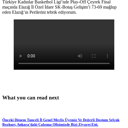
Türkiye Kadınlar Basketbol Ligi’nde Play-Off Çeyrek Final
maçında Elazığ İl Özel İdare SK-Botaş Gelişim’i 73-69 mağlup
eden Elazığ’ın Perilerini tebrik ediyorum.
What you can read next
Önceki Dönem Tunceli İl Genel Meclis Üyemiz Ve Değerli Dostum Selçuk
Bozkurt, Ankara’daki Çalışma Ofisimizde Bizi Ziyaret Etti.