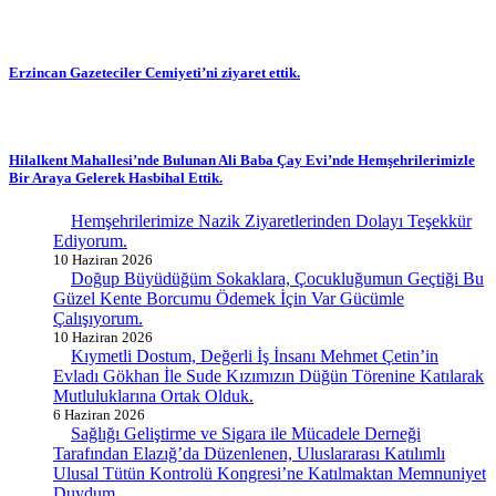
Erzincan Gazeteciler Cemiyeti’ni ziyaret ettik.
Hilalkent Mahallesi’nde Bulunan Ali Baba Çay Evi’nde Hemşehrilerimizle
Bir Araya Gelerek Hasbihal Ettik.
Hemşehrilerimize Nazik Ziyaretlerinden Dolayı Teşekkür
Ediyorum.
10 Haziran 2026
Doğup Büyüdüğüm Sokaklara, Çocukluğumun Geçtiği Bu
Güzel Kente Borcumu Ödemek İçin Var Gücümle
Çalışıyorum.
10 Haziran 2026
Kıymetli Dostum, Değerli İş İnsanı Mehmet Çetin’in
Evladı Gökhan İle Sude Kızımızın Düğün Törenine Katılarak
Mutluluklarına Ortak Olduk.
6 Haziran 2026
Sağlığı Geliştirme ve Sigara ile Mücadele Derneği
Tarafından Elazığ’da Düzenlenen, Uluslararası Katılımlı
Ulusal Tütün Kontrolü Kongresi’ne Katılmaktan Memnuniyet
Duydum.