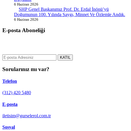
6 Haziran 2026
SHP Genel Başkanımız Prof. Dr. Erdal İnönü’yü
Doğumunun 100. Yılında Saygı, Minnet Ve Özlemle Andık.
6 Haziran 2026
E-posta Aboneliği
gurselerol.com.tr üzerinden tüm gelişmeler hakkında bilgi almak için
e-posta adresinizi bizimle paylaşın.
KATIL
Sorularınız mı var?
Telefon
(312) 420 5480
E-posta
iletisim@gurselerol.com.tr
Sosyal