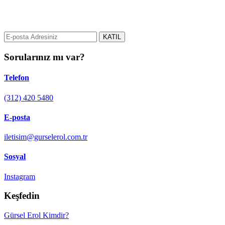
gurselerol.com.tr üzerinden tüm gelişmeler hakkında bilgi almak için
e-posta adresinizi bizimle paylaşın.
KATIL
Sorularınız mı var?
Telefon
(312) 420 5480
E-posta
iletisim@gurselerol.com.tr
Sosyal
Instagram
Keşfedin
Gürsel Erol Kimdir?