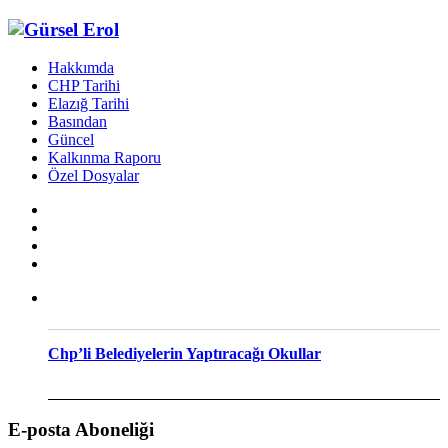
Hakkımda
CHP Tarihi
Elazığ Tarihi
Basından
Güncel
Kalkınma Raporu
Özel Dosyalar
Chp’li Belediyelerin Yaptıracağı Okullar
E-posta Aboneliği