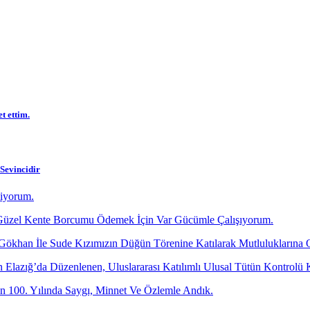
 ettim.
Sevincidir
diyorum.
üzel Kente Borcumu Ödemek İçin Var Gücümle Çalışıyorum.
 Gökhan İle Sude Kızımızın Düğün Törenine Katılarak Mutluluklarına 
dan Elazığ’da Düzenlenen, Uluslararası Katılımlı Ulusal Tütün Kontr
 100. Yılında Saygı, Minnet Ve Özlemle Andık.