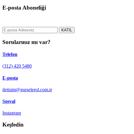
E-posta Aboneliği
gurselerol.com.tr üzerinden tüm gelişmeler hakkında bilgi almak için e
KATIL
Sorularınız mı var?
Telefon
(312) 420 5480
E-posta
iletisim@gurselerol.com.tr
Sosyal
Instagram
Keşfedin