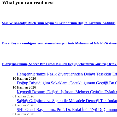
What you can read next
Sarı Ve Bardakçı Ailelerinin Kıymetli Evlatlarının Düğün Törenine Katıldık.
Buca Kaymakamlığına yeni atanan hemşehrimiz Muhammed Gürbüz’ü ziyaret
Elazığspor’umuz, Sadece Bir Futbol Kulübü Değil; Şehrimizin Gururu, Ortak 
Hemşehrilerimize Nazik Ziyaretlerinden Dolayı Teşekkür E
10 Haziran 2026
Doğup Büyüdüğüm Sokaklara, Çocukluğumun Geçtiği Bu G
10 Haziran 2026
Kıymetli Dostum, Değerli İş İnsanı Mehmet Çetin’in Evladı
6 Haziran 2026
Sağlığı Geliştirme ve Sigara ile Mücadele Derneği Tarafın
6 Haziran 2026
SHP Genel Başkanımız Prof. Dr. Erdal İnönü’yü Doğumunun
6 Haziran 2026