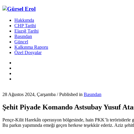
Hakkımda
CHP Tarihi
Elazığ Tarihi
Basından
Güncel
Kalkınma Raporu
Özel Dosyalar
28 Ağustos 2024, Çarşamba
/
Published in
Basından
Şehit Piyade Komando Astsubay Yusuf Ataş 
Pençe-Kilit Harekâtı operasyon bölgesinde, hain PKK’lı teröristlerle 
Bu parkın yapımında emeği geçen herkese teşekkür ederiz. Aziz şehitl