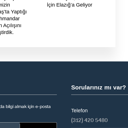
mizin
İçin Elazığ’a Geliyor
ş’ta Yaptığı
ihmandar
n Açılışını
tirdik.
Sorularınız mı var?
a bilgi almak için e-posta
Telefon
(312) 420 5480