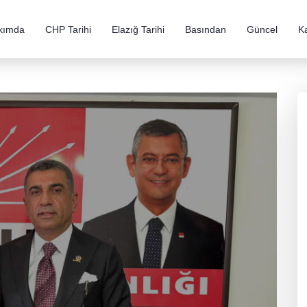
kımda
CHP Tarihi
Elazığ Tarihi
Basından
Güncel
K