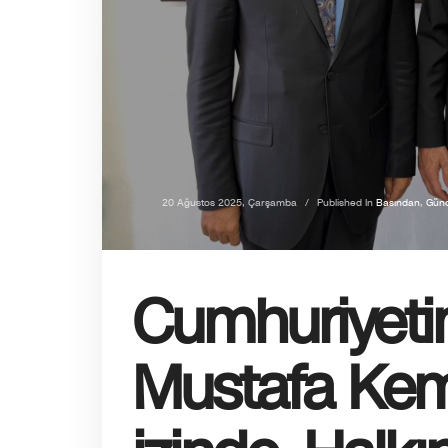
20 Ağustos 2025, Çarşamba
/
Published In
Basından
,
Günc
Cumhuriyeti
Mustafa Kem