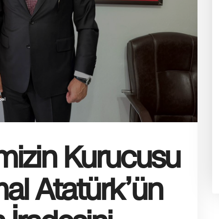
el
mizin Kurucusu
al Atatürk’ün