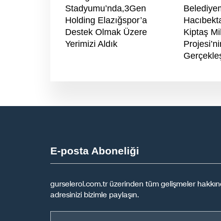
Stadyumu’nda,3Gen
Belediye
Holding Elazığspor’a
Hacıbekta
Destek Olmak Üzere
Kiptaş M
Yerimizi Aldık
Projesi’ni
Gerçekleş
E-posta Aboneliği
gurselerol.com.tr üzerinden tüm gelişmeler hakkınd
adresinizi bizimle paylaşın.