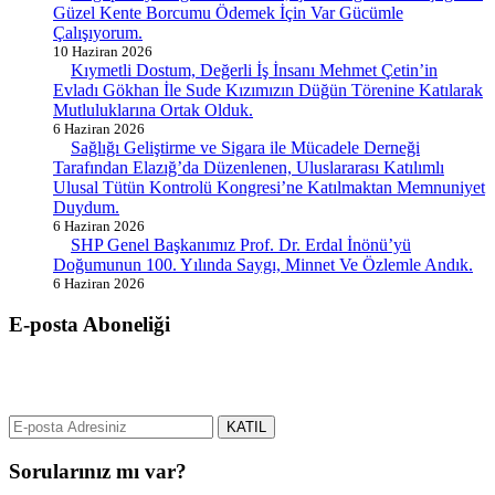
Güzel Kente Borcumu Ödemek İçin Var Gücümle
Çalışıyorum.
10 Haziran 2026
Kıymetli Dostum, Değerli İş İnsanı Mehmet Çetin’in
Evladı Gökhan İle Sude Kızımızın Düğün Törenine Katılarak
Mutluluklarına Ortak Olduk.
6 Haziran 2026
Sağlığı Geliştirme ve Sigara ile Mücadele Derneği
Tarafından Elazığ’da Düzenlenen, Uluslararası Katılımlı
Ulusal Tütün Kontrolü Kongresi’ne Katılmaktan Memnuniyet
Duydum.
6 Haziran 2026
SHP Genel Başkanımız Prof. Dr. Erdal İnönü’yü
Doğumunun 100. Yılında Saygı, Minnet Ve Özlemle Andık.
6 Haziran 2026
E-posta Aboneliği
gurselerol.com.tr üzerinden tüm gelişmeler hakkında bilgi almak için
e-posta adresinizi bizimle paylaşın.
KATIL
Sorularınız mı var?