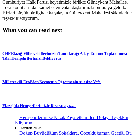
Cumhuriyet Halk Partisi heyetimizle birlikte Güneykent Mahallesi
Toki konutlarında ikâmet eden vatandaşlarımızla bir araya geldik.
Bizleri büyük bir ilgiyle karşılayan Güneykent Mahallesi sâkinlerine
teşekkür ediyorum.
What you can read next
CHP Elazığ Milletvekillerimizin Tanıtılacağı Aday Tanıtım Toplantımıza
Tüm Hemşehrilerimizi Bekliyoruz
Milletvekili Erol’dan Necmettin Öğretmenin Ailesine Vefa
Elazığ’da Hemşerilerimizle Biraradayız…
Hemşehrilerimize Nazik Ziyaretlerinden Dolayı Teşekkür
Ediyorum.
10 Haziran 2026
Doğup Büyüdüğüm Sokaklara, Çocukluğumun Geçtiği Bu