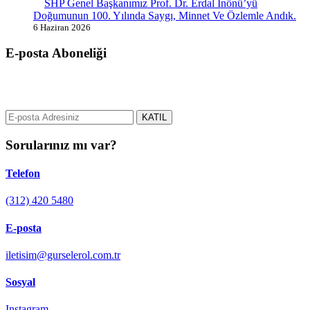
SHP Genel Başkanımız Prof. Dr. Erdal İnönü’yü
Doğumunun 100. Yılında Saygı, Minnet Ve Özlemle Andık.
6 Haziran 2026
E-posta Aboneliği
gurselerol.com.tr üzerinden tüm gelişmeler hakkında bilgi almak için
e-posta adresinizi bizimle paylaşın.
KATIL
Sorularınız mı var?
Telefon
(312) 420 5480
E-posta
iletisim@gurselerol.com.tr
Sosyal
Instagram