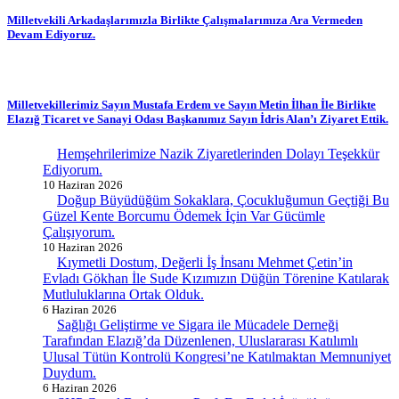
Milletvekili Arkadaşlarımızla Birlikte Çalışmalarımıza Ara Vermeden
Devam Ediyoruz.
Milletvekillerimiz Sayın Mustafa Erdem ve Sayın Metin İlhan İle Birlikte
Elazığ Ticaret ve Sanayi Odası Başkanımız Sayın İdris Alan’ı Ziyaret Ettik.
Hemşehrilerimize Nazik Ziyaretlerinden Dolayı Teşekkür
Ediyorum.
10 Haziran 2026
Doğup Büyüdüğüm Sokaklara, Çocukluğumun Geçtiği Bu
Güzel Kente Borcumu Ödemek İçin Var Gücümle
Çalışıyorum.
10 Haziran 2026
Kıymetli Dostum, Değerli İş İnsanı Mehmet Çetin’in
Evladı Gökhan İle Sude Kızımızın Düğün Törenine Katılarak
Mutluluklarına Ortak Olduk.
6 Haziran 2026
Sağlığı Geliştirme ve Sigara ile Mücadele Derneği
Tarafından Elazığ’da Düzenlenen, Uluslararası Katılımlı
Ulusal Tütün Kontrolü Kongresi’ne Katılmaktan Memnuniyet
Duydum.
6 Haziran 2026