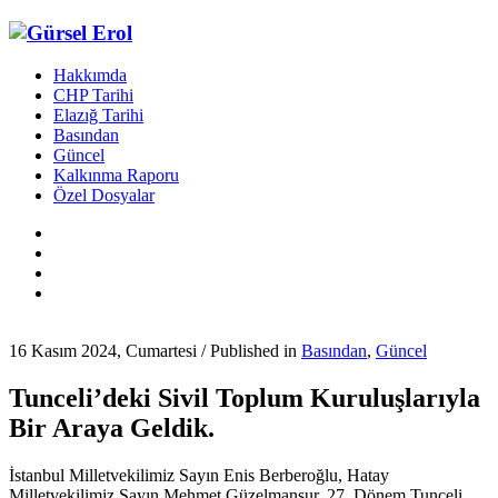
Hakkımda
CHP Tarihi
Elazığ Tarihi
Basından
Güncel
Kalkınma Raporu
Özel Dosyalar
16 Kasım 2024, Cumartesi
/
Published in
Basından
,
Güncel
Tunceli’deki Sivil Toplum Kuruluşlarıyla
Bir Araya Geldik.
İstanbul Milletvekilimiz Sayın Enis Berberoğlu, Hatay
Milletvekilimiz Sayın Mehmet Güzelmansur, 27. Dönem Tunceli