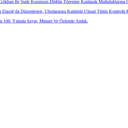
 Gökhan İle Sude Kızımızın Düğün Törenine Katılarak Mutluluklarına 
dan Elazığ’da Düzenlenen, Uluslararası Katılımlı Ulusal Tütün Kontr
 100. Yılında Saygı, Minnet Ve Özlemle Andık.
-posta adresinizi bizimle paylaşın.