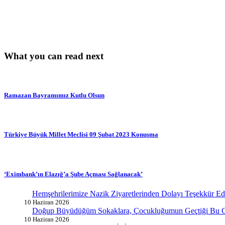
What you can read next
Ramazan Bayramımız Kutlu Olsun
Türkiye Büyük Millet Meclisi 09 Şubat 2023 Konuşma
‘Eximbank’ın Elazığ’a Şube Açması Sağlanacak’
Hemşehrilerimize Nazik Ziyaretlerinden Dolayı Teşekkür E
10 Haziran 2026
Doğup Büyüdüğüm Sokaklara, Çocukluğumun Geçtiği Bu G
10 Haziran 2026