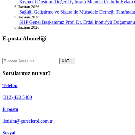
Kıymetli Dostum, Değerli İş İnsanı Mehmet Çetin’in Evladı
6 Haziran 2026
Sağlığı Geliştirme ve Sigara ile Mücadele Derneği Tarafın
6 Haziran 2026
SHP Genel Başkanımız Prof. Dr. Erdal İnönü’yü Doğumunun
6 Haziran 2026
E-posta Aboneliği
gurselerol.com.tr üzerinden tüm gelişmeler hakkında bilgi almak için e
KATIL
Sorularınız mı var?
Telefon
(312) 420 5480
E-posta
iletisim@gurselerol.com.tr
Sosyal