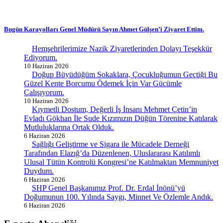
Bugün Karayolları Genel Müdürü Sayın Ahmet Gülşen’i Ziyaret Ettim.
Hemşehrilerimize Nazik Ziyaretlerinden Dolayı Teşekkür
Ediyorum.
10 Haziran 2026
Doğup Büyüdüğüm Sokaklara, Çocukluğumun Geçtiği Bu
Güzel Kente Borcumu Ödemek İçin Var Gücümle
Çalışıyorum.
10 Haziran 2026
Kıymetli Dostum, Değerli İş İnsanı Mehmet Çetin’in
Evladı Gökhan İle Sude Kızımızın Düğün Törenine Katılarak
Mutluluklarına Ortak Olduk.
6 Haziran 2026
Sağlığı Geliştirme ve Sigara ile Mücadele Derneği
Tarafından Elazığ’da Düzenlenen, Uluslararası Katılımlı
Ulusal Tütün Kontrolü Kongresi’ne Katılmaktan Memnuniyet
Duydum.
6 Haziran 2026
SHP Genel Başkanımız Prof. Dr. Erdal İnönü’yü
Doğumunun 100. Yılında Saygı, Minnet Ve Özlemle Andık.
6 Haziran 2026