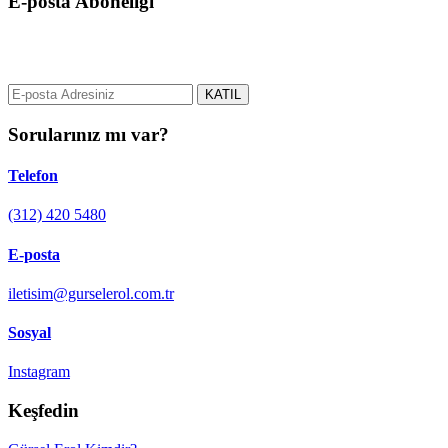
E-posta Aboneliği
gurselerol.com.tr üzerinden tüm gelişmeler hakkında bilgi almak için
e-posta adresinizi bizimle paylaşın.
KATIL
Sorularınız mı var?
Telefon
(312) 420 5480
E-posta
iletisim@gurselerol.com.tr
Sosyal
Instagram
Keşfedin