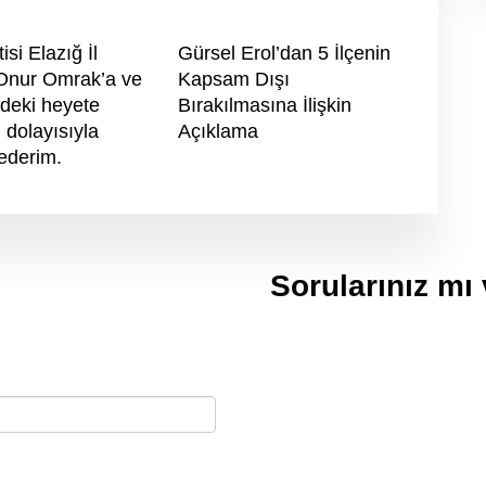
isi Elazığ İl
Gürsel Erol’dan 5 İlçenin
Onur Omrak’a ve
Kapsam Dışı
deki heyete
Bırakılmasına İlişkin
i dolayısıyla
Açıklama
ederim.
Sorularınız mı
ilgi almak için e-posta
Telefon
(312) 420 5480
E-posta
iletisim@gurselerol.com.tr