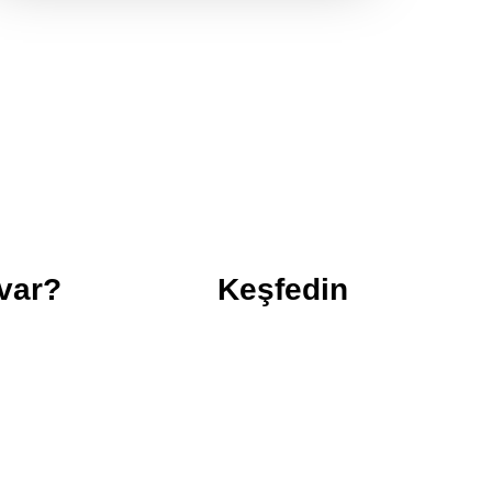
 var?
Keşfedin
Gürsel Erol Kimdir?
Güncel
Basından
Kalkınma Raporu