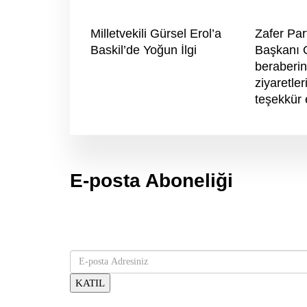
Milletvekili Gürsel Erol’a
Zafer Part
Baskil’de Yoğun İlgi
Başkanı 
beraberin
ziyaretler
teşekkür 
E-posta Aboneliği
gurselerol.com.tr üzerinden tüm gelişmeler hakkında b
adresinizi bizimle paylaşın.
KATIL