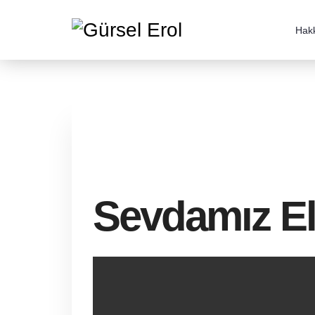
Hak
29 Mayıs 2024, Çarşamba
/
Published In
Basından
Sevdamız El