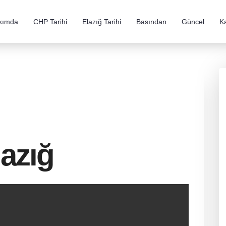
kımda
CHP Tarihi
Elazığ Tarihi
Basından
Güncel
K
azığ