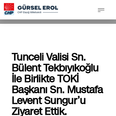
23 Ocak 2025, Perşembe
/
Published In
Basından
,
Güncel
Tunceli Valisi Sn.
Bülent Tekbıyıkoğlu
İle Birlikte TOKİ
Başkanı Sn. Mustafa
Levent Sungur’u
Ziyaret Ettik.