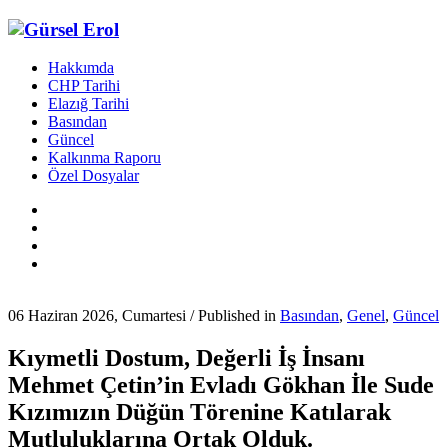
Hakkımda
CHP Tarihi
Elazığ Tarihi
Basından
Güncel
Kalkınma Raporu
Özel Dosyalar
06 Haziran 2026, Cumartesi
/
Published in
Basından
,
Genel
,
Güncel
Kıymetli Dostum, Değerli İş İnsanı
Mehmet Çetin’in Evladı Gökhan İle Sude
Kızımızın Düğün Törenine Katılarak
Mutluluklarına Ortak Olduk.