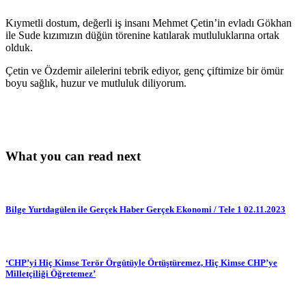
Kıymetli dostum, değerli iş insanı Mehmet Çetin’in evladı Gökhan
ile Sude kızımızın düğün törenine katılarak mutluluklarına ortak
olduk.
Çetin ve Özdemir ailelerini tebrik ediyor, genç çiftimize bir ömür
boyu sağlık, huzur ve mutluluk diliyorum.
What you can read next
Bilge Yurtdagülen ile Gerçek Haber Gerçek Ekonomi / Tele 1 02.11.2023
‘CHP’yi Hiç Kimse Terör Örgütüyle Örtüştüremez, Hiç Kimse CHP’ye
Milletçiliği Öğretemez’