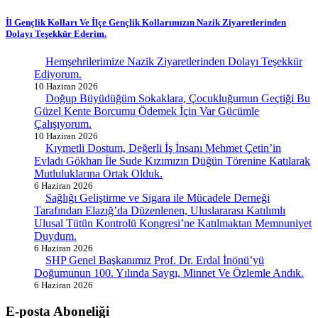
İl Gençlik Kolları Ve İlçe Gençlik Kollarımızın Nazik Ziyaretlerinden
Dolayı Teşekkür Ederim.
Hemşehrilerimize Nazik Ziyaretlerinden Dolayı Teşekkür
Ediyorum.
10 Haziran 2026
Doğup Büyüdüğüm Sokaklara, Çocukluğumun Geçtiği Bu
Güzel Kente Borcumu Ödemek İçin Var Gücümle
Çalışıyorum.
10 Haziran 2026
Kıymetli Dostum, Değerli İş İnsanı Mehmet Çetin’in
Evladı Gökhan İle Sude Kızımızın Düğün Törenine Katılarak
Mutluluklarına Ortak Olduk.
6 Haziran 2026
Sağlığı Geliştirme ve Sigara ile Mücadele Derneği
Tarafından Elazığ’da Düzenlenen, Uluslararası Katılımlı
Ulusal Tütün Kontrolü Kongresi’ne Katılmaktan Memnuniyet
Duydum.
6 Haziran 2026
SHP Genel Başkanımız Prof. Dr. Erdal İnönü’yü
Doğumunun 100. Yılında Saygı, Minnet Ve Özlemle Andık.
6 Haziran 2026
E-posta Aboneliği