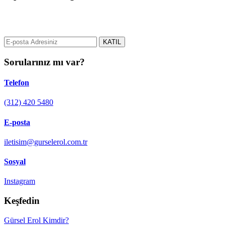
gurselerol.com.tr üzerinden tüm gelişmeler hakkında bilgi almak için
e-posta adresinizi bizimle paylaşın.
KATIL
Sorularınız mı var?
Telefon
(312) 420 5480
E-posta
iletisim@gurselerol.com.tr
Sosyal
Instagram
Keşfedin
Gürsel Erol Kimdir?