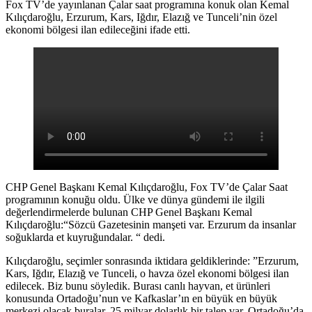
Fox TV’de yayınlanan Çalar saat programına konuk olan Kemal
Kılıçdaroğlu, Erzurum, Kars, Iğdır, Elazığ ve Tunceli’nin özel
ekonomi bölgesi ilan edileceğini ifade etti.
CHP Genel Başkanı Kemal Kılıçdaroğlu, Fox TV’de Çalar Saat
programının konuğu oldu. Ülke ve dünya gündemi ile ilgili
değerlendirmelerde bulunan CHP Genel Başkanı Kemal
Kılıçdaroğlu:“Sözcü Gazetesinin manşeti var. Erzurum da insanlar
soğuklarda et kuyruğundalar. “ dedi.
Kılıçdaroğlu, seçimler sonrasında iktidara geldiklerinde: ”Erzurum,
Kars, Iğdır, Elazığ ve Tunceli, o havza özel ekonomi bölgesi ilan
edilecek. Biz bunu söyledik. Burası canlı hayvan, et ürünleri
konusunda Ortadoğu’nun ve Kafkaslar’ın en büyük en büyük
merkezi olacak buralar. 25 milyar dolarlık bir talep var, Ortadoğu’da