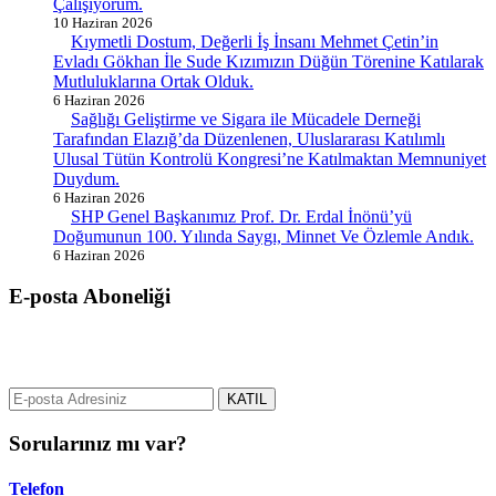
Çalışıyorum.
10 Haziran 2026
Kıymetli Dostum, Değerli İş İnsanı Mehmet Çetin’in
Evladı Gökhan İle Sude Kızımızın Düğün Törenine Katılarak
Mutluluklarına Ortak Olduk.
6 Haziran 2026
Sağlığı Geliştirme ve Sigara ile Mücadele Derneği
Tarafından Elazığ’da Düzenlenen, Uluslararası Katılımlı
Ulusal Tütün Kontrolü Kongresi’ne Katılmaktan Memnuniyet
Duydum.
6 Haziran 2026
SHP Genel Başkanımız Prof. Dr. Erdal İnönü’yü
Doğumunun 100. Yılında Saygı, Minnet Ve Özlemle Andık.
6 Haziran 2026
E-posta Aboneliği
gurselerol.com.tr üzerinden tüm gelişmeler hakkında bilgi almak için
e-posta adresinizi bizimle paylaşın.
KATIL
Sorularınız mı var?
Telefon