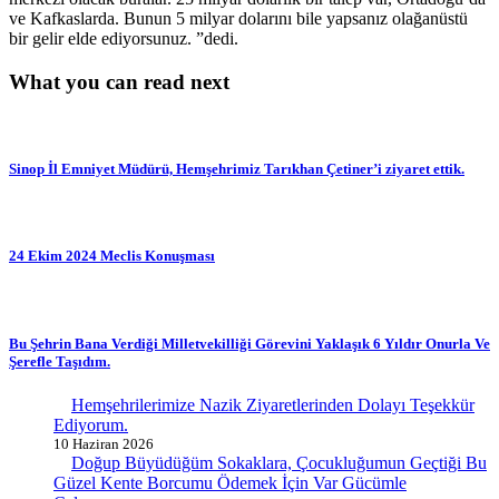
ve Kafkaslarda. Bunun 5 milyar dolarını bile yapsanız olağanüstü
bir gelir elde ediyorsunuz. ”dedi.
What you can read next
Sinop İl Emniyet Müdürü, Hemşehrimiz Tarıkhan Çetiner’i ziyaret ettik.
24 Ekim 2024 Meclis Konuşması
Bu Şehrin Bana Verdiği Milletvekilliği Görevini Yaklaşık 6 Yıldır Onurla Ve
Şerefle Taşıdım.
Hemşehrilerimize Nazik Ziyaretlerinden Dolayı Teşekkür
Ediyorum.
10 Haziran 2026
Doğup Büyüdüğüm Sokaklara, Çocukluğumun Geçtiği Bu
Güzel Kente Borcumu Ödemek İçin Var Gücümle