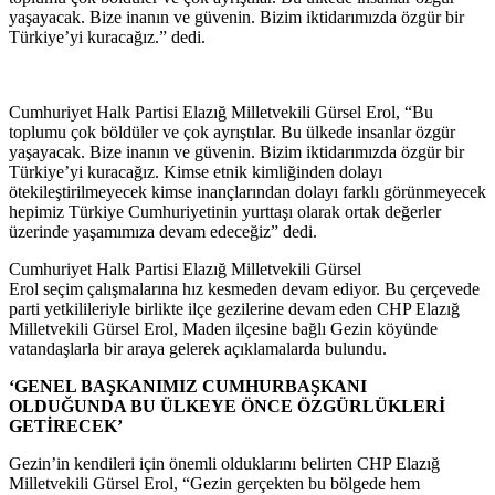
yaşayacak. Bize inanın ve güvenin. Bizim iktidarımızda özgür bir
Türkiye’yi kuracağız.” dedi.
Cumhuriyet Halk Partisi Elazığ Milletvekili Gürsel Erol, “Bu
toplumu çok böldüler ve çok ayrıştılar. Bu ülkede insanlar özgür
yaşayacak. Bize inanın ve güvenin. Bizim iktidarımızda özgür bir
Türkiye’yi kuracağız. Kimse etnik kimliğinden dolayı
ötekileştirilmeyecek kimse inançlarından dolayı farklı görünmeyecek
hepimiz Türkiye Cumhuriyetinin yurttaşı olarak ortak değerler
üzerinde yaşamımıza devam edeceğiz” dedi.
Cumhuriyet Halk Partisi Elazığ Milletvekili Gürsel
Erol seçim çalışmalarına hız kesmeden devam ediyor. Bu çerçevede
parti yetkilileriyle birlikte ilçe gezilerine devam eden CHP Elazığ
Milletvekili Gürsel Erol, Maden ilçesine bağlı Gezin köyünde
vatandaşlarla bir araya gelerek açıklamalarda bulundu.
‘GENEL BAŞKANIMIZ CUMHURBAŞKANI
OLDUĞUNDA BU ÜLKEYE ÖNCE ÖZGÜRLÜKLERİ
GETİRECEK’
Gezin’in kendileri için önemli olduklarını belirten CHP Elazığ
Milletvekili Gürsel Erol, “Gezin gerçekten bu bölgede hem