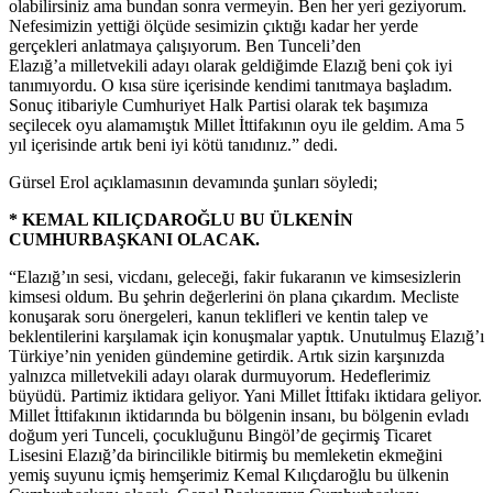
olabilirsiniz ama bundan sonra vermeyin. Ben her yeri geziyorum.
Nefesimizin yettiği ölçüde sesimizin çıktığı kadar her yerde
gerçekleri anlatmaya çalışıyorum. Ben Tunceli’den
Elazığ’a milletvekili adayı olarak geldiğimde Elazığ beni çok iyi
tanımıyordu. O kısa süre içerisinde kendimi tanıtmaya başladım.
Sonuç itibariyle Cumhuriyet Halk Partisi olarak tek başımıza
seçilecek oyu alamamıştık Millet İttifakının oyu ile geldim. Ama 5
yıl içerisinde artık beni iyi kötü tanıdınız.” dedi.
Gürsel Erol açıklamasının devamında şunları söyledi;
* KEMAL KILIÇDAROĞLU BU ÜLKENİN
CUMHURBAŞKANI OLACAK.
“Elazığ’ın sesi, vicdanı, geleceği, fakir fukaranın ve kimsesizlerin
kimsesi oldum. Bu şehrin değerlerini ön plana çıkardım. Mecliste
konuşarak soru önergeleri, kanun teklifleri ve kentin talep ve
beklentilerini karşılamak için konuşmalar yaptık. Unutulmuş Elazığ’ı
Türkiye’nin yeniden gündemine getirdik. Artık sizin karşınızda
yalnızca milletvekili adayı olarak durmuyorum. Hedeflerimiz
büyüdü. Partimiz iktidara geliyor. Yani Millet İttifakı iktidara geliyor.
Millet İttifakının iktidarında bu bölgenin insanı, bu bölgenin evladı
doğum yeri Tunceli, çocukluğunu Bingöl’de geçirmiş Ticaret
Lisesini Elazığ’da birincilikle bitirmiş bu memleketin ekmeğini
yemiş suyunu içmiş hemşerimiz Kemal Kılıçdaroğlu bu ülkenin