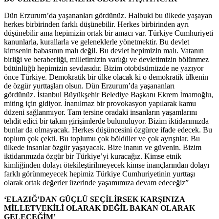
Dün Erzurum’da yaşananları gördünüz. Halbuki bu ülkede yaşayan
herkes birbirinden farklı düşünebilir. Herkes birbirinden ayrı
düşünebilir ama hepimizin ortak bir amacı var. Türkiye Cumhuriyeti
kanunlarla, kurallarla ve geleneklerle yönetmektir. Bu devlet
kimsenin babasının malı değil. Bu devlet hepimizin malı. Vatanın
birliği ve beraberliği, milletimizin varlığı ve devletimizin bölünmez
bütünlüğü hepimizin sevdasıdır. Bizim otobüsümüzde ne yazıyor
önce Türkiye. Demokratik bir ülke olacak ki o demokratik ülkenin
de özgür yurttaşları olsun. Dün Erzurum’da yaşananları
gördünüz. İstanbul Büyükşehir Belediye Başkanı Ekrem İmamoğlu,
miting için gidiyor. İnanılmaz bir provokasyon yapılarak kamu
düzeni sağlanmıyor. Tam tersine oradaki insanların yaşamlarını
tehdit edici bir takım girişimlerde bulunuluyor. Bizim iktidarımızda
bunlar da olmayacak. Herkes düşüncesini özgürce ifade edecek. Bu
toplum çok çekti. Bu toplumu çok böldüler ve çok ayrıştılar. Bu
ülkede insanlar özgür yaşayacak. Bize inanın ve güvenin. Bizim
iktidarımızda özgür bir Türkiye’yi kuracağız. Kimse etnik
kimliğinden dolayı ötekileştirilmeyecek kimse inançlarından dolayı
farklı görünmeyecek hepimiz Türkiye Cumhuriyetinin yurttaşı
olarak ortak değerler üzerinde yaşamımıza devam edeceğiz”
‘ELAZIĞ’DAN GÜÇLÜ SEÇİLİRSEK KARŞINIZA
MİLLETVEKİLİ OLARAK DEĞİL BAKAN OLARAK
GELECEĞİM’