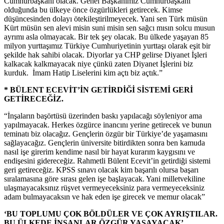
Cumhurbaşkanı olacak. Genel Başkanımız Cumhurbaşkanı
olduğunda bu ülkeye önce özgürlükleri getirecek. Kimse
düşüncesinden dolayı ötekileştirilmeyecek. Yani sen Türk müsün
Kürt müsün sen alevi misin suni misin sen sağcı mısın solcu musun
ayrımı asla olmayacak. Bir tek şey olacak. Bu ülkede yaşayan 85
milyon yurttaşımız Türkiye Cumhuriyetinin yurttaşı olarak eşit bir
şekilde hak sahibi olacak. Diyorlar ya CHP gelirse Diyanet İşleri
kalkacak kalkmayacak niye çünkü zaten Diyanet İşlerini biz
kurduk. İmam Hatip Liselerini kim açtı biz açtık.”
* BÜLENT ECEVİT’İN GETİRDİĞİ SİSTEMİ GERİ
GETİRECEĞİZ.
“İnşaların başörtüsü üzerinden baskı yapılacağı söyleniyor ama
yapılmayacak. Herkes özgürce inancını yerine getirecek ve bunun
teminatı biz olacağız. Gençlerin özgür bir Türkiye’de yaşamasını
sağlayacağız. Gençlerin üniversite bitirdikten sonra ben kamuda
nasıl işe girerim kendime nasıl bir hayat kurarım kaygısını ve
endişesini gidereceğiz. Rahmetli Bülent Ecevit’in getirdiği sistemi
geri getireceğiz. KPSS sınavı olacak kim başarılı olursa başarı
sıralamasına göre sırası gelen işe başlayacak. Yani milletvekiline
ulaşmayacaksınız rüşvet vermeyeceksiniz para vermeyeceksiniz
adam bulmayacaksın ve hak eden işe girecek ve memur olacak”
‘BU TOPLUMU ÇOK BÖLDÜLER VE ÇOK AYRIŞTILAR.
BU ÜLKEDE İNSANLAR ÖZGÜR YAŞAYACAK’