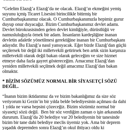
“Gelelim Elazığ’a Elazığ’da ne olacak. Elazığ’ın ekmeğini yemiş
suyunu içmiş Ticaret Lisesini birincilikle bitirmiş bir
Cumhurbaşkanımız olacak. O Cumhurbaşkanımızla hepimiz gurur
duyup onur duyacağız. Bizim Cumhurbaşkanımız devlet adamı.
Devlet bürokrasisinden gelen devlet kimliğiyle, dürüstlüğü ve
namusluluğuyla örnek bir adam. İnsanların kardeşliğine inanan
devletin adaletle yönetilmesi gerektiğine inanan bir Cumhurbaşkanı
adayıdır. Bu Elazığ’a nasıl yansıyacak. Eğer bizde Elazığ’dan güçlü
seçilersek bir değil iki milletvekili getirirsek ben artık sizin karşınıza
milletvekili olarak değil bakan olarak geleceğim ve size hizmet
etmeye daha fazla gayret göstereceğim. Amacımız Elazığ’dan
yeniden milletvekili seçilmek değil amacımız Elazığ’dan bakan
olmaktır.
* BİZİM SÖZÜMÜZ NORMAL BİR SİYASETÇİ SÖZÜ
DEĞİL.
“İnanın bizim iktidarımız da ve bizim bakanlığımız da size söz
veriyorum ki Gezin’in bir yılda belde belediyesinin açılması da dahi
1 yılda ne varsa hepsini çözeceğiz. Bizim sözümüz normal bir
siyasetçi sözü değil. Ben bir söz verdiğim zaman o işin arkasında
dururum. Elazığ’da 20 belediye var 20 belediyenin bir tanesinde
bizim bir tane dahi belediye meclis üyemiz yok. Ama bir deprem
yaşadık depremden sonra Elazığ’ın okul ihtiyacı oldu ki