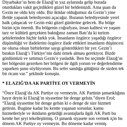
Diyarbakır’ın hem de Elazığ’ın yaz aylarında gelip burada
oturdukları vakit geçirdikleri güzel bir beldemizdi. Ama şuan da
Gezin ne oldu köy oldu. Biz iktidar olduğumuz da Gezin’i yine
Belde yaparak belediyesini açacağız. Buranın belediyesinde yerel
halk çalışacak ve Gezin eski güzel günlerine gelecek. Bu bölge
bizim için önemli. Bu bölgenin coğrafyası, insan kalitesi ve yaşam
tarz ve kültürü gerçekten baktığınız zaman Batı’da ki turizm
şehirlerinden hiçbir farklı yok. İnsanların özgürce yaşadığı özgürce
düşündüğü ve ifadelerini özgürce ifade ettikleri insanların düşüncesi
ne olursa olsun birbirlerine saygı gösterdikleri bir yer. Gezin’i
bırakın Elazığ’ı Türkiye’nin dahi örnek alması gerekiyor. Bizde
gönlümüzü ve sırtımızı Gezin’e yasladık. Ben bu seçimde Elazığ’ın
her bölgesini gezerken her bölgesi ile ilgili yorum ve değerlendirme
yaparken şunu söylüyorum. Bu sefer sandığa gittiğiniz de sizden tek
bir ricam var.” şeklinde konuştu.
* ELAZIĞ’DA AK PARTİYE OY VERMEYİN
“Önce Elazığ’da AK Partiye oy vermeyin. AK Partinin şımarıklığına
hayır deyin ki Elazığ’ın siyasetine bir denge gelsin.”diyen Erol;
“Elazığ siyasetine bir denge gelsin ki o denge de size hizmeti
getirsin. Bugüne kadar bu kentte yaşanan sorunlar, kamu
hizmetleriyle ve iktidarın getirdiği avantajlarla ilgili AK Parti bu
kentte her şeyi tekelleştirmiş. O şımarık siyasete son vermek için bu
dönem AK Partiye oy vermeyin. Bu döneme kadar vermiş