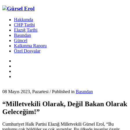
Hakkımda
CHP Tarihi
Elazığ Tarihi
Basından
Güncel
Kalkınma Raporu
Özel Dosyalar
08 Mayıs 2023, Pazartesi
/
Published in
Basından
“Milletvekili Olarak, Değil Bakan Olarak
Geleceğim!”
Cumhuriyet Halk Partisi Elazığ Milletvekili Gürsel Erol, “Bu
toplumu çok böldüler ve çok ayrıştılar. Bu ülkede insanlar özgür