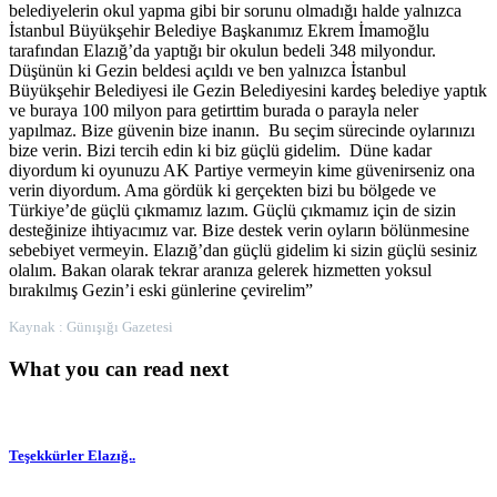
belediyelerin okul yapma gibi bir sorunu olmadığı halde yalnızca
İstanbul Büyükşehir Belediye Başkanımız Ekrem İmamoğlu
tarafından Elazığ’da yaptığı bir okulun bedeli 348 milyondur.
Düşünün ki Gezin beldesi açıldı ve ben yalnızca İstanbul
Büyükşehir Belediyesi ile Gezin Belediyesini kardeş belediye yaptık
ve buraya 100 milyon para getirttim burada o parayla neler
yapılmaz. Bize güvenin bize inanın. Bu seçim sürecinde oylarınızı
bize verin. Bizi tercih edin ki biz güçlü gidelim. Düne kadar
diyordum ki oyunuzu AK Partiye vermeyin kime güvenirseniz ona
verin diyordum. Ama gördük ki gerçekten bizi bu bölgede ve
Türkiye’de güçlü çıkmamız lazım. Güçlü çıkmamız için de sizin
desteğinize ihtiyacımız var. Bize destek verin oyların bölünmesine
sebebiyet vermeyin. Elazığ’dan güçlü gidelim ki sizin güçlü sesiniz
olalım. Bakan olarak tekrar aranıza gelerek hizmetten yoksul
bırakılmış Gezin’i eski günlerine çevirelim”
Kaynak : Günışığı Gazetesi
What you can read next
Teşekkürler Elazığ..