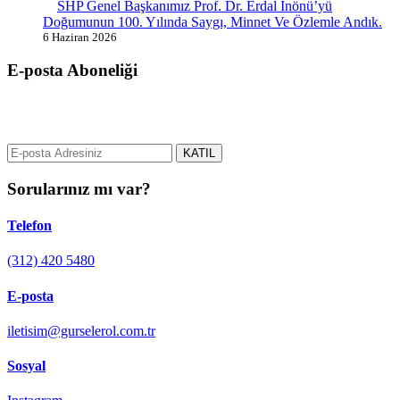
SHP Genel Başkanımız Prof. Dr. Erdal İnönü’yü
Doğumunun 100. Yılında Saygı, Minnet Ve Özlemle Andık.
6 Haziran 2026
E-posta Aboneliği
gurselerol.com.tr üzerinden tüm gelişmeler hakkında bilgi almak için
e-posta adresinizi bizimle paylaşın.
KATIL
Sorularınız mı var?
Telefon
(312) 420 5480
E-posta
iletisim@gurselerol.com.tr
Sosyal