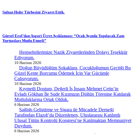
Sultan Hıdır Türbesini Ziyaret Ettik.
Gürsel Erol’dan Asgari Ücret Açıklaması: “Ocak Ayında Yapılacak Zam
Yurttaşları Mutlu Etmeli”
Hemşehrilerimize Nazik Ziyaretlerinden Dolayı Teşekkür
Ediyorum.
10 Haziran 2026
Doğup Büyüdüğüm Sokaklara, Çocukluğumun Geçtiği Bu
Güzel Kente Borcumu Ödemek İçin Var Gücümle
Çalışıyorum.
10 Haziran 2026
Kıymetli Dostum, Değerli İş İnsanı Mehmet Çetin’in
Evladı Gökhan İle Sude Kızımızın Düğün Törenine Katılarak
Mutluluklarına Ortak Olduk.
6 Haziran 2026
Sağlığı Geliştirme ve Sigara ile Mücadele Derneği
Tarafından Elazığ’da Düzenlenen, Uluslararası Katılımlı
Ulusal Tütün Kontrolü Kongresi’ne Katılmaktan Memnuniyet
Duydum.
6 Haziran 2026