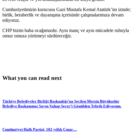
Cumhuriyetimizin kurucusu Gazi Mustafa Kemal Atatürk’ün izinde;
birlik, beraberlik ve dayanışma içerisinde çalışmalarımıza devam
ediyoruz.
CHP bizim baba ocağımızdır. Aynı inanç ve aynı mücadele ruhuyla
omuz omuza yürümeyi sürdüreceğiz.
What you can read next
Türkiye Belediyeler Birliği Başkanlığı’na Seçilen Mersin Büyükşehir
Belediye Başkanımız Sayın Vahap Seçer’i Gönülden Tebrik Ediyorum.
Cumhuriyet Halk Partisi, 102 yıllık Çınar…