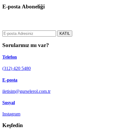
E-posta Aboneliği
gurselerol.com.tr üzerinden tüm gelişmeler hakkında bilgi almak için
e-posta adresinizi bizimle paylaşın.
KATIL
Sorularınız mı var?
Telefon
(312) 420 5480
E-posta
iletisim@gurselerol.com.tr
Sosyal
Instagram
Keşfedin