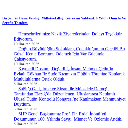
Bu Şehrin Bana Verdiği Milletvekilliği Görevini Yaklaşık 6 Yıldır Onurla Ve
Şerefle Taşıdım.
Hemşehrilerimize Nazik Ziyaretlerinden Dolayı Teşekkür
Ediyorum.
10 Haziran 2026
Doğup Büyüdüğüm Sokaklara, Çocukluğumun Geçtiği Bu
Güzel Kente Borcumu Ödemek İçin Var Gücümle
Çalışıyorum.
10 Haziran 2026
Kıymetli Dostum, Değerli İş İnsanı Mehmet Çetin’in
Evladı Gökhan İle Sude Kızımızın Düğün Törenine Katılarak
Mutluluklarına Ortak Olduk.
6 Haziran 2026
Sağlığı Geliştirme ve Sigara ile Mücadele Derneği
Tarafından Elazığ’da Düzenlenen, Uluslararası Katılımlı
Ulusal Tütün Kontrolü Kongresi’ne Katılmaktan Memnuniyet
Duydum.
6 Haziran 2026
SHP Genel Başkanımız Prof. Dr. Erdal İnönü’yü
Doğumunun 100. Yılında Saygı, Minnet Ve Özlemle Andık.
6 Haziran 2026