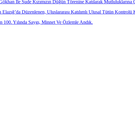
 Gökhan İle Sude Kızımızın Düğün Törenine Katılarak Mutluluklarına 
dan Elazığ’da Düzenlenen, Uluslararası Katılımlı Ulusal Tütün Kontr
 100. Yılında Saygı, Minnet Ve Özlemle Andık.
-posta adresinizi bizimle paylaşın.