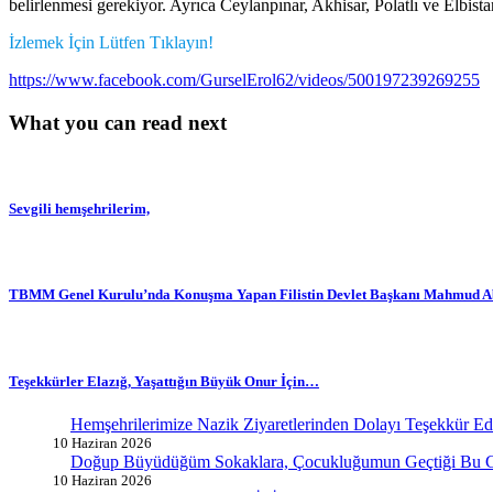
belirlenmesi gerekiyor. Ayrıca Ceylanpınar, Akhisar, Polatlı ve Elbista
İzlemek İçin Lütfen Tıklayın!
https://www.facebook.com/GurselErol62/videos/500197239269255
What you can read next
Sevgili hemşehrilerim,
TBMM Genel Kurulu’nda Konuşma Yapan Filistin Devlet Başkanı Mahmud Abb
Teşekkürler Elazığ, Yaşattığın Büyük Onur İçin…
Hemşehrilerimize Nazik Ziyaretlerinden Dolayı Teşekkür E
10 Haziran 2026
Doğup Büyüdüğüm Sokaklara, Çocukluğumun Geçtiği Bu G
10 Haziran 2026