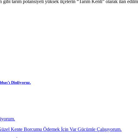
n gibi tarım potansiyeli yüksek ilçelerin “Tarım Kenti” olarak ilan edil
as’ı Dinliyoruz.
diyorum.
üzel Kente Borcumu Ödemek İçin Var Gücümle Çalışıyorum.