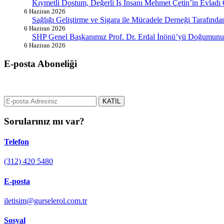
Kıymetli Dostum, Değerli İş İnsanı Mehmet Çetin’in Evladı
6 Haziran 2026
Sağlığı Geliştirme ve Sigara ile Mücadele Derneği Tarafın
6 Haziran 2026
SHP Genel Başkanımız Prof. Dr. Erdal İnönü’yü Doğumunun
6 Haziran 2026
E-posta Aboneliği
gurselerol.com.tr üzerinden tüm gelişmeler hakkında bilgi almak için e
KATIL
Sorularınız mı var?
Telefon
(312) 420 5480
E-posta
iletisim@gurselerol.com.tr
Sosyal