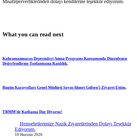
Misafirperverliklerinden dolayı kendilerine teşekkür ediyorum.
What you can read next
Kahramanmaraş Depremleri Anma Programı Kapsamında Düzenlenen
Değerlendirme Toplantısına Katıldık.
Bugün Karayolları Genel Müdürü Sayın Ahmet Gülşen’i Ziyaret Ettim.
TBMM’de Katliama Dur Diyoruz!
Hemşehrilerimize Nazik Ziyaretlerinden Dolayı Teşekkür
Ediyorum.
10 Haziran 2026