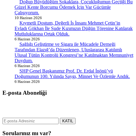
Doğup Büyüdüğüm Sokaklara, Çocukluğumun Geçtiği Bu
Güzel Kente Borcumu Ödemek İçin Var Gücümle
Çalışıyorum.
10 Haziran 2026
Kıymetli Dostum, Değerli İş İnsanı Mehmet Çetin’in
Evladı Gökhan İle Sude Kızımızın Düğün Törenine Katılarak
Mutluluklarına Ortak Olduk.
6 Haziran 2026
Sağlığı Geliştirme ve Sigara ile Mücadele Derneği
Tarafından Elazığ’da Düzenlenen, Uluslararası Katılımlı
Ulusal Tütün Kontrolü Kongresi’ne Katılmaktan Memnuniyet
Duydum.
6 Haziran 2026
SHP Genel Başkanımız Prof. Dr. Erdal İnönü’yü
Doğumunun 100. Yılında Saygı, Minnet Ve Özlemle Andık.
6 Haziran 2026
E-posta Aboneliği
gurselerol.com.tr üzerinden tüm gelişmeler hakkında bilgi almak için
e-posta adresinizi bizimle paylaşın.
KATIL
Sorularınız mı var?