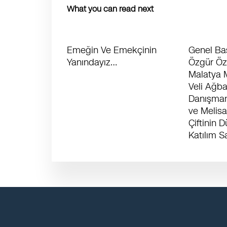
What you can read next
Emeğin Ve Emekçinin
Genel Ba
Yanındayız…
Özgür Özel
Malatya M
Veli Ağb
Danışman
ve Melis
Çiftinin 
Katılım S