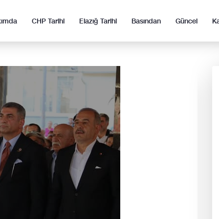
kımda
CHP Tarihi
Elazığ Tarihi
Basından
Güncel
K