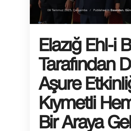
09 Temmuz 2025, Çarşamba
/
Published In
Basından
,
Gün
Elazığ Ehl-i
Tarafından 
Aşure Etkinli
Kıymetli Hem
Bir Araya Gel