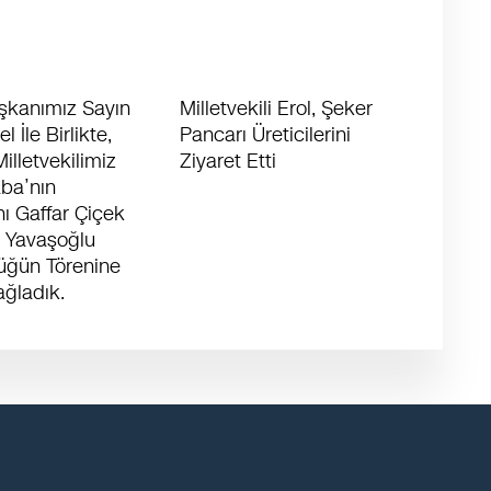
şkanımız Sayın
Milletvekili Erol, Şeker
 İle Birlikte,
Pancarı Üreticilerini
illetvekilimiz
Ziyaret Etti
aba’nın
ı Gaffar Çiçek
a Yavaşoğlu
Düğün Törenine
ağladık.