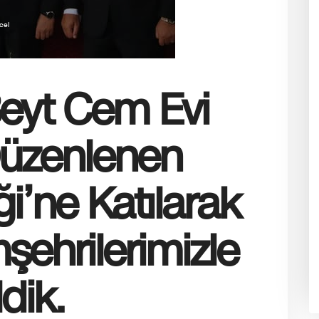
cel
 Beyt Cem Evi
Düzenlenen
ği’ne Katılarak
şehrilerimizle
dik.