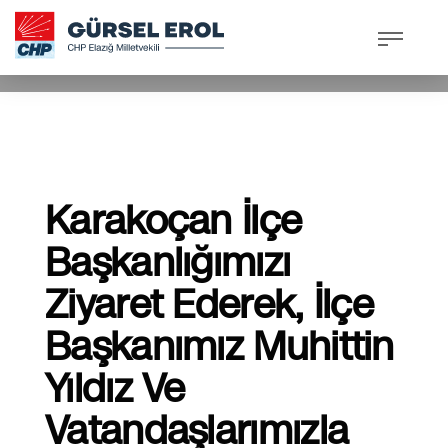
28 Ağustos 2024, Çarşamba
/
Published In
Basından
Karakoçan İlçe
Başkanlığımızı
Ziyaret Ederek, İlçe
Başkanımız Muhittin
Yıldız Ve
Vatandaşlarımızla