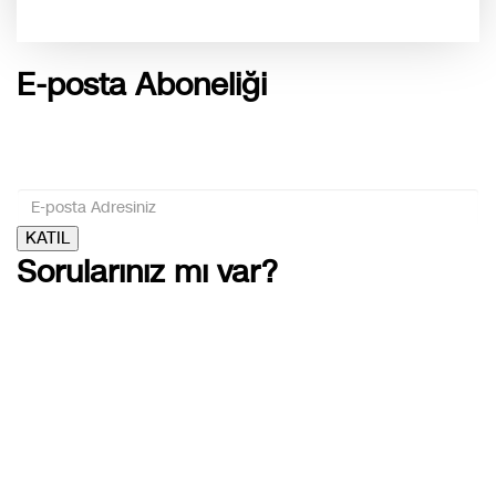
E-posta Aboneliği
gurselerol.com.tr üzerinden tüm gelişmeler hakkında bilgi
almak için e-posta adresinizi bizimle paylaşın.
KATIL
Sorularınız mı var?
Telefon
(312) 420 5480
E-posta
iletisim@gurselerol.com.tr