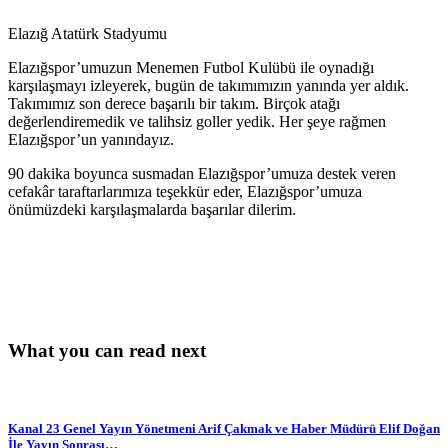
Elazığ Atatürk Stadyumu
Elazığspor’umuzun Menemen Futbol Kulübü ile oynadığı
karşılaşmayı izleyerek, bugün de takımımızın yanında yer aldık.
Takımımız son derece başarılı bir takım. Birçok atağı
değerlendiremedik ve talihsiz goller yedik. Her şeye rağmen
Elazığspor’un yanındayız.
90 dakika boyunca susmadan Elazığspor’umuza destek veren
cefakâr taraftarlarımıza teşekkür eder, Elazığspor’umuza
önümüzdeki karşılaşmalarda başarılar dilerim.
What you can read next
Kanal 23 Genel Yayın Yönetmeni Arif Çakmak ve Haber Müdürü Elif Doğan
İle Yayın Sonrası…