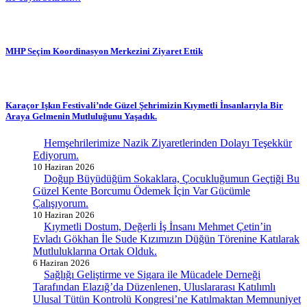
MHP Seçim Koordinasyon Merkezini Ziyaret Ettik
Karaçor Işkın Festivali’nde Güzel Şehrimizin Kıymetli İnsanlarıyla Bir
Araya Gelmenin Mutluluğunu Yaşadık.
Hemşehrilerimize Nazik Ziyaretlerinden Dolayı Teşekkür
Ediyorum.
10 Haziran 2026
Doğup Büyüdüğüm Sokaklara, Çocukluğumun Geçtiği Bu
Güzel Kente Borcumu Ödemek İçin Var Gücümle
Çalışıyorum.
10 Haziran 2026
Kıymetli Dostum, Değerli İş İnsanı Mehmet Çetin’in
Evladı Gökhan İle Sude Kızımızın Düğün Törenine Katılarak
Mutluluklarına Ortak Olduk.
6 Haziran 2026
Sağlığı Geliştirme ve Sigara ile Mücadele Derneği
Tarafından Elazığ’da Düzenlenen, Uluslararası Katılımlı
Ulusal Tütün Kontrolü Kongresi’ne Katılmaktan Memnuniyet