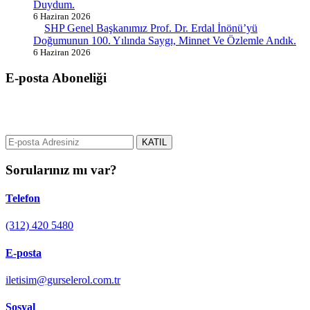
Duydum.
6 Haziran 2026
SHP Genel Başkanımız Prof. Dr. Erdal İnönü’yü
Doğumunun 100. Yılında Saygı, Minnet Ve Özlemle Andık.
6 Haziran 2026
E-posta Aboneliği
gurselerol.com.tr üzerinden tüm gelişmeler hakkında bilgi almak için
e-posta adresinizi bizimle paylaşın.
KATIL
Sorularınız mı var?
Telefon
(312) 420 5480
E-posta
iletisim@gurselerol.com.tr
Sosyal