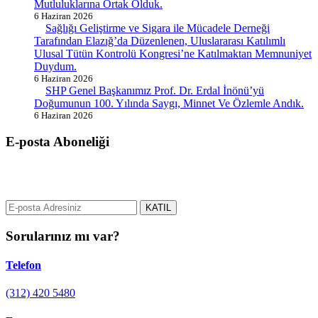
Mutluluklarına Ortak Olduk.
6 Haziran 2026
Sağlığı Geliştirme ve Sigara ile Mücadele Derneği
Tarafından Elazığ’da Düzenlenen, Uluslararası Katılımlı
Ulusal Tütün Kontrolü Kongresi’ne Katılmaktan Memnuniyet
Duydum.
6 Haziran 2026
SHP Genel Başkanımız Prof. Dr. Erdal İnönü’yü
Doğumunun 100. Yılında Saygı, Minnet Ve Özlemle Andık.
6 Haziran 2026
E-posta Aboneliği
gurselerol.com.tr üzerinden tüm gelişmeler hakkında bilgi almak için
e-posta adresinizi bizimle paylaşın.
KATIL
Sorularınız mı var?
Telefon
(312) 420 5480