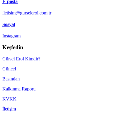
E-posta
iletisim@gurselerol.com.tr
Sosyal
Instagram
Keşfedin
Gürsel Erol Kimdir?
Güncel
Basından
Kalkınma Raporu
KVKK
İletişim
Made with ♥ by
TBTCREATIVE
! © 2022 gurselerol.com.tr All rights reserved——
Kullanıcı Sözleşmesi
·
Yasal Çekince