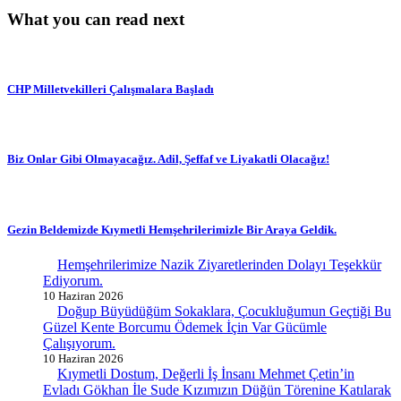
What you can read next
CHP Milletvekilleri Çalışmalara Başladı
Biz Onlar Gibi Olmayacağız. Adil, Şeffaf ve Liyakatli Olacağız!
Gezin Beldemizde Kıymetli Hemşehrilerimizle Bir Araya Geldik.
Hemşehrilerimize Nazik Ziyaretlerinden Dolayı Teşekkür
Ediyorum.
10 Haziran 2026
Doğup Büyüdüğüm Sokaklara, Çocukluğumun Geçtiği Bu
Güzel Kente Borcumu Ödemek İçin Var Gücümle
Çalışıyorum.
10 Haziran 2026
Kıymetli Dostum, Değerli İş İnsanı Mehmet Çetin’in
Evladı Gökhan İle Sude Kızımızın Düğün Törenine Katılarak