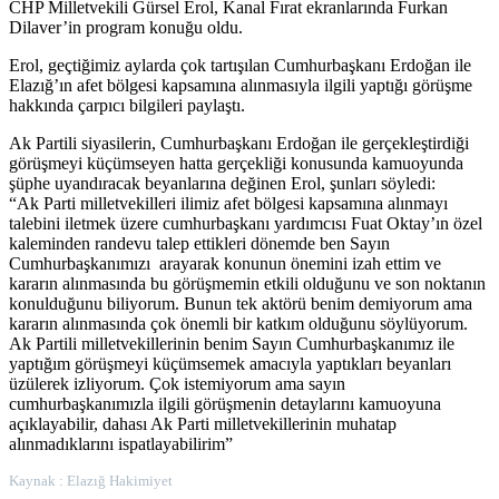
CHP Milletvekili Gürsel Erol, Kanal Fırat ekranlarında Furkan
Dilaver’in program konuğu oldu.
Erol, geçtiğimiz aylarda çok tartışılan Cumhurbaşkanı Erdoğan ile
Elazığ’ın afet bölgesi kapsamına alınmasıyla ilgili yaptığı görüşme
hakkında çarpıcı bilgileri paylaştı.
Ak Partili siyasilerin, Cumhurbaşkanı Erdoğan ile gerçekleştirdiği
görüşmeyi küçümseyen hatta gerçekliği konusunda kamuoyunda
şüphe uyandıracak beyanlarına değinen Erol, şunları söyledi:
“Ak Parti milletvekilleri ilimiz afet bölgesi kapsamına alınmayı
talebini iletmek üzere cumhurbaşkanı yardımcısı Fuat Oktay’ın özel
kaleminden randevu talep ettikleri dönemde ben Sayın
Cumhurbaşkanımızı arayarak konunun önemini izah ettim ve
kararın alınmasında bu görüşmemin etkili olduğunu ve son noktanın
konulduğunu biliyorum. Bunun tek aktörü benim demiyorum ama
kararın alınmasında çok önemli bir katkım olduğunu söylüyorum.
Ak Partili milletvekillerinin benim Sayın Cumhurbaşkanımız ile
yaptığım görüşmeyi küçümsemek amacıyla yaptıkları beyanları
üzülerek izliyorum. Çok istemiyorum ama sayın
cumhurbaşkanımızla ilgili görüşmenin detaylarını kamuoyuna
açıklayabilir, dahası Ak Parti milletvekillerinin muhatap
alınmadıklarını ispatlayabilirim”
Kaynak : Elazığ Hakimiyet