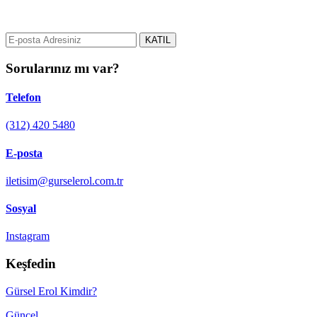
gurselerol.com.tr üzerinden tüm gelişmeler hakkında bilgi almak için
e-posta adresinizi bizimle paylaşın.
KATIL
Sorularınız mı var?
Telefon
(312) 420 5480
E-posta
iletisim@gurselerol.com.tr
Sosyal
Instagram
Keşfedin
Gürsel Erol Kimdir?
Güncel