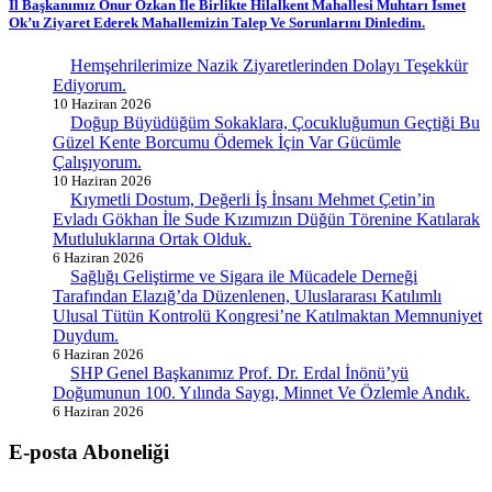
İl Başkanımız Onur Özkan İle Birlikte Hilalkent Mahallesi Muhtarı İsmet
Ok’u Ziyaret Ederek Mahallemizin Talep Ve Sorunlarını Dinledim.
Hemşehrilerimize Nazik Ziyaretlerinden Dolayı Teşekkür
Ediyorum.
10 Haziran 2026
Doğup Büyüdüğüm Sokaklara, Çocukluğumun Geçtiği Bu
Güzel Kente Borcumu Ödemek İçin Var Gücümle
Çalışıyorum.
10 Haziran 2026
Kıymetli Dostum, Değerli İş İnsanı Mehmet Çetin’in
Evladı Gökhan İle Sude Kızımızın Düğün Törenine Katılarak
Mutluluklarına Ortak Olduk.
6 Haziran 2026
Sağlığı Geliştirme ve Sigara ile Mücadele Derneği
Tarafından Elazığ’da Düzenlenen, Uluslararası Katılımlı
Ulusal Tütün Kontrolü Kongresi’ne Katılmaktan Memnuniyet
Duydum.
6 Haziran 2026
SHP Genel Başkanımız Prof. Dr. Erdal İnönü’yü
Doğumunun 100. Yılında Saygı, Minnet Ve Özlemle Andık.
6 Haziran 2026
E-posta Aboneliği