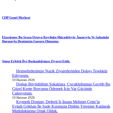
CHP Genel Merkezi
Elazığspor Bu Sezon Ortaya Koyduğu Mücadeleyle, İnancıyla Ve Sahadaki
Duruşuyla Hepimizin Gururu Olmuştur.
Sinop Erfelek İlçe Başkanlığımızı Ziyaret Ettik.
Hemşehrilerimize Nazik Ziyaretlerinden Dolayı Teşekkür
Ediyorum.
10 Haziran 2026
Doğup Büyüdüğüm Sokaklara, Çocukluğumun Geçtiği Bu
Güzel Kente Borcumu Ödemek İçin Var Gücümle
Çalışıyorum.
10 Haziran 2026
Kıymetli Dostum, Değerli İş İnsanı Mehmet Çetin’in
Evladı Gökhan İle Sude Kızımızın Düğün Törenine Katılarak
Mutluluklarına Ortak Olduk.