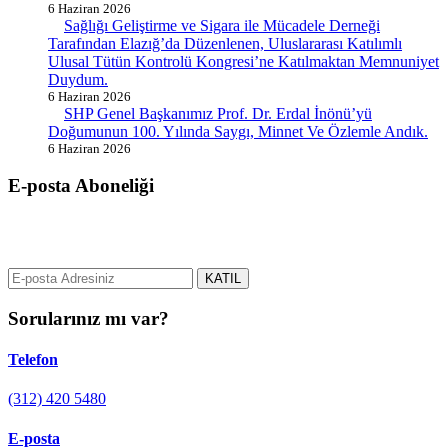
6 Haziran 2026
Sağlığı Geliştirme ve Sigara ile Mücadele Derneği
Tarafından Elazığ’da Düzenlenen, Uluslararası Katılımlı
Ulusal Tütün Kontrolü Kongresi’ne Katılmaktan Memnuniyet
Duydum.
6 Haziran 2026
SHP Genel Başkanımız Prof. Dr. Erdal İnönü’yü
Doğumunun 100. Yılında Saygı, Minnet Ve Özlemle Andık.
6 Haziran 2026
E-posta Aboneliği
gurselerol.com.tr üzerinden tüm gelişmeler hakkında bilgi almak için
e-posta adresinizi bizimle paylaşın.
KATIL
Sorularınız mı var?
Telefon
(312) 420 5480
E-posta