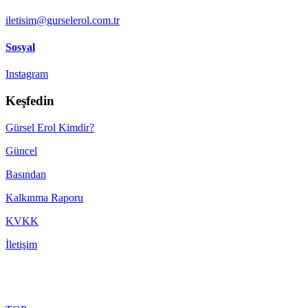
iletisim@gurselerol.com.tr
Sosyal
Instagram
Keşfedin
Gürsel Erol Kimdir?
Güncel
Basından
Kalkınma Raporu
KVKK
İletişim
Made with ♥ by
TBTCREATIVE
! © 2022 gurselerol.com.tr All rights reserved——
Kullanıcı Sözleşmesi
·
Yasal Çekince