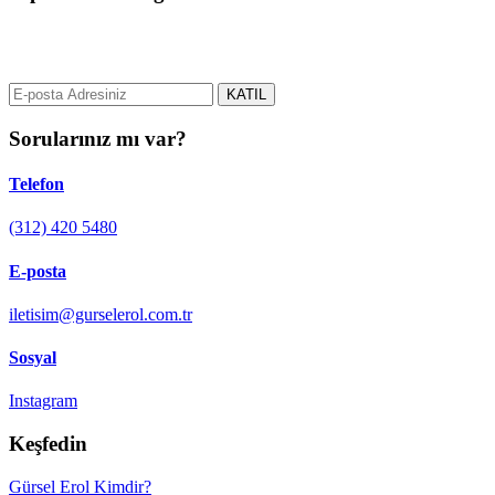
gurselerol.com.tr üzerinden tüm gelişmeler hakkında bilgi almak için
e-posta adresinizi bizimle paylaşın.
KATIL
Sorularınız mı var?
Telefon
(312) 420 5480
E-posta
iletisim@gurselerol.com.tr
Sosyal
Instagram
Keşfedin
Gürsel Erol Kimdir?