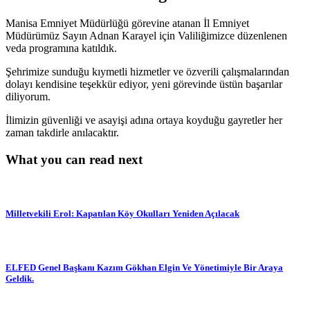
Manisa Emniyet Müdürlüğü görevine atanan İl Emniyet
Müdürümüz Sayın Adnan Karayel için Valiliğimizce düzenlenen
veda programına katıldık.
Şehrimize sunduğu kıymetli hizmetler ve özverili çalışmalarından
dolayı kendisine teşekkür ediyor, yeni görevinde üstün başarılar
diliyorum.
İlimizin güvenliği ve asayişi adına ortaya koyduğu gayretler her
zaman takdirle anılacaktır.
What you can read next
Milletvekili Erol: Kapatılan Köy Okulları Yeniden Açılacak
ELFED Genel Başkanı Kazım Gökhan Elgin Ve Yönetimiyle Bir Araya
Geldik.