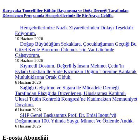
Karşıyaka Tuncelililer Kültür, Dayanışma ve Doğa Derneği Tarafından
Düzenlenen Programda Hemşehrilerimiz İle Bir Araya Geldik.
Hemşehrilerimize Nazik Ziyaretlerinden Dolayı Teşekkür
Ediyorum.
10 Haziran 2026
Doğup Büyüdüğüm Sokaklara, Çocukluğumun Geçtiği Bu
Güzel Kente Borcumu Ödemek İçin Var Gücümle
Çalışıyorum.
10 Haziran 2026
Kıymetli Dostum, Değerli İş İnsanı Mehmet Çetin’in
Evladı Gökhan İle Sude Kızımızın Düğün Törenine Katılarak
Mutluluklarına Ortak Olduk.
6 Haziran 2026
Sağlığı Geliştirme ve Sigara ile Mücadele Derneği
Tarafından Elazığ’da Düzenlenen, Uluslararası Katılımlı
Ulusal Tütün Kontrolü Kongresi’ne Katılmaktan Memnuniyet
Duydum.
6 Haziran 2026
SHP Genel Başkanımız Prof. Dr. Erdal İnönü’yü
Doğumunun 100. Yılında Saygı, Minnet Ve Özlemle Andık.
6 Haziran 2026
E-posta Aboneliği