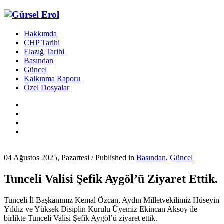
Hakkımda
CHP Tarihi
Elazığ Tarihi
Basından
Güncel
Kalkınma Raporu
Özel Dosyalar
04 Ağustos 2025, Pazartesi
/
Published in
Basından
,
Güncel
Tunceli Valisi Şefik Aygöl’ü Ziyaret Ettik.
Tunceli İl Başkanımız Kemal Özcan, Aydın Milletvekilimiz Hüseyin
Yıldız ve Yüksek Disiplin Kurulu Üyemiz Ekincan Aksoy ile
birlikte Tunceli Valisi Şefik Aygöl’ü ziyaret
ettik.