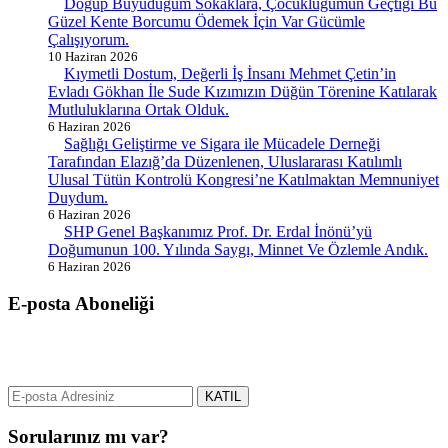
Doğup Büyüdüğüm Sokaklara, Çocukluğumun Geçtiği Bu
Güzel Kente Borcumu Ödemek İçin Var Gücümle
Çalışıyorum.
10 Haziran 2026
Kıymetli Dostum, Değerli İş İnsanı Mehmet Çetin’in
Evladı Gökhan İle Sude Kızımızın Düğün Törenine Katılarak
Mutluluklarına Ortak Olduk.
6 Haziran 2026
Sağlığı Geliştirme ve Sigara ile Mücadele Derneği
Tarafından Elazığ’da Düzenlenen, Uluslararası Katılımlı
Ulusal Tütün Kontrolü Kongresi’ne Katılmaktan Memnuniyet
Duydum.
6 Haziran 2026
SHP Genel Başkanımız Prof. Dr. Erdal İnönü’yü
Doğumunun 100. Yılında Saygı, Minnet Ve Özlemle Andık.
6 Haziran 2026
E-posta Aboneliği
gurselerol.com.tr üzerinden tüm gelişmeler hakkında bilgi almak için
e-posta adresinizi bizimle paylaşın.
KATIL
Sorularınız mı var?