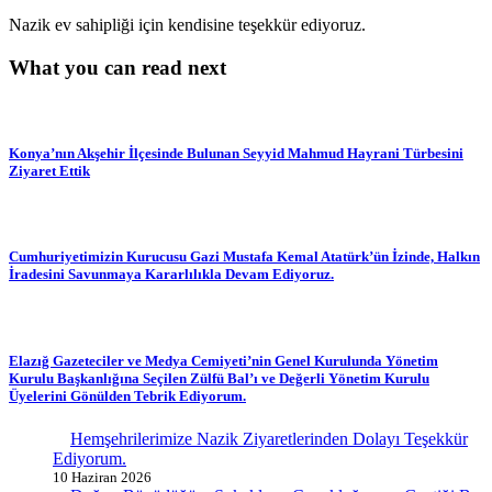
Nazik ev sahipliği için kendisine teşekkür ediyoruz.
What you can read next
Konya’nın Akşehir İlçesinde Bulunan Seyyid Mahmud Hayrani Türbesini
Ziyaret Ettik
Cumhuriyetimizin Kurucusu Gazi Mustafa Kemal Atatürk’ün İzinde, Halkın
İradesini Savunmaya Kararlılıkla Devam Ediyoruz.
Elazığ Gazeteciler ve Medya Cemiyeti’nin Genel Kurulunda Yönetim
Kurulu Başkanlığına Seçilen Zülfü Bal’ı ve Değerli Yönetim Kurulu
Üyelerini Gönülden Tebrik Ediyorum.
Hemşehrilerimize Nazik Ziyaretlerinden Dolayı Teşekkür
Ediyorum.
10 Haziran 2026