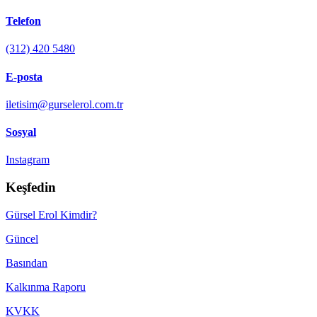
Telefon
(312) 420 5480
E-posta
iletisim@gurselerol.com.tr
Sosyal
Instagram
Keşfedin
Gürsel Erol Kimdir?
Güncel
Basından
Kalkınma Raporu
KVKK