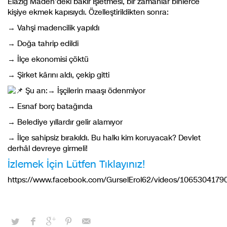
Elâzığ Maden’deki bakır işletmesi, bir zamanlar binlerce
kişiye ekmek kapısıydı. Özelleştirildikten sonra:
→ Vahşi madencilik yapıldı
→
Doğa tahrip edildi
→ İlçe ekonomisi çöktü
→ Şirket kârını aldı, çekip gitti
Şu an:→ İşçilerin maaşı ödenmiyor
→ Esnaf borç batağında
→ Belediye yıllardır gelir alamıyor
→ İlçe sahipsiz bırakıldı. Bu halkı kim koruyacak? Devlet
derhâl devreye girmeli!
İzlemek İçin Lütfen Tıklayınız!
https://www.facebook.com/GurselErol62/videos/1065304179