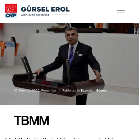
03 Temmuz 2025, Perşembe
/
Published In
Basından
,
Güncel
TBMM