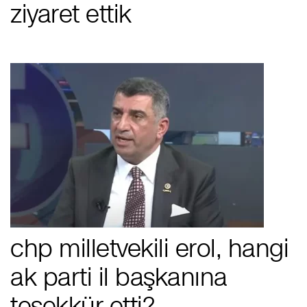
ziyaret ettik
chp milletvekili erol, hangi
ak parti i̇l başkanına
teşekkür etti?