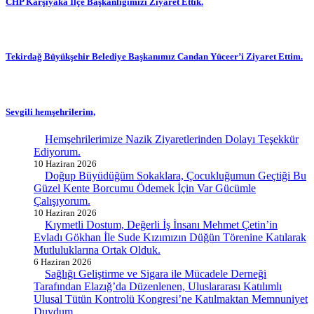
CHP Karşıyaka İlçe Başkanlığımızı Ziyaret Ettik.
Tekirdağ Büyükşehir Belediye Başkanımız Candan Yüceer’i Ziyaret Ettim.
Sevgili hemşehrilerim,
Hemşehrilerimize Nazik Ziyaretlerinden Dolayı Teşekkür
Ediyorum.
10 Haziran 2026
Doğup Büyüdüğüm Sokaklara, Çocukluğumun Geçtiği Bu
Güzel Kente Borcumu Ödemek İçin Var Gücümle
Çalışıyorum.
10 Haziran 2026
Kıymetli Dostum, Değerli İş İnsanı Mehmet Çetin’in
Evladı Gökhan İle Sude Kızımızın Düğün Törenine Katılarak
Mutluluklarına Ortak Olduk.
6 Haziran 2026
Sağlığı Geliştirme ve Sigara ile Mücadele Derneği
Tarafından Elazığ’da Düzenlenen, Uluslararası Katılımlı
Ulusal Tütün Kontrolü Kongresi’ne Katılmaktan Memnuniyet
Duydum.