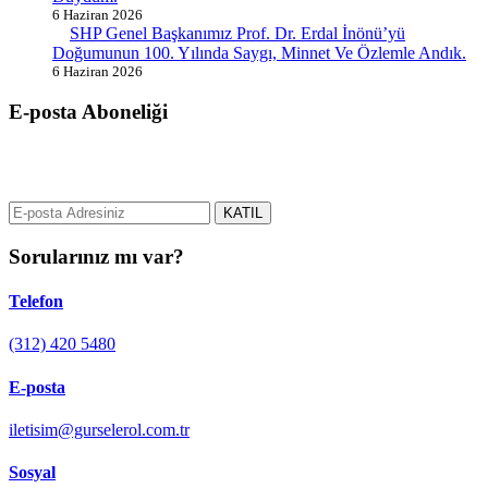
6 Haziran 2026
SHP Genel Başkanımız Prof. Dr. Erdal İnönü’yü
Doğumunun 100. Yılında Saygı, Minnet Ve Özlemle Andık.
6 Haziran 2026
E-posta Aboneliği
gurselerol.com.tr üzerinden tüm gelişmeler hakkında bilgi almak için
e-posta adresinizi bizimle paylaşın.
KATIL
Sorularınız mı var?
Telefon
(312) 420 5480
E-posta
iletisim@gurselerol.com.tr
Sosyal