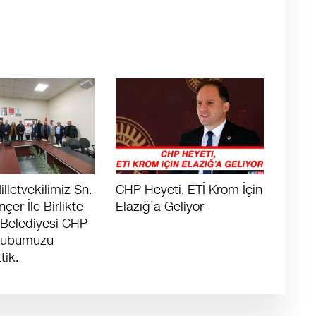
lletvekilimiz Sn.
CHP Heyeti, ETİ Krom İçin
çer İle Birlikte
Elazığ’a Geliyor
 Belediyesi CHP
rubumuzu
tik.