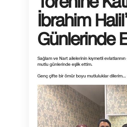
Törenine Katı
İbrahim Hali
Günlerinde Eş
Sağlam ve Nart ailelerinin kıymetli evlatlarını
mutlu günlerinde eşlik ettim.
Genç çifte bir ömür boyu mutluluklar dilerim…