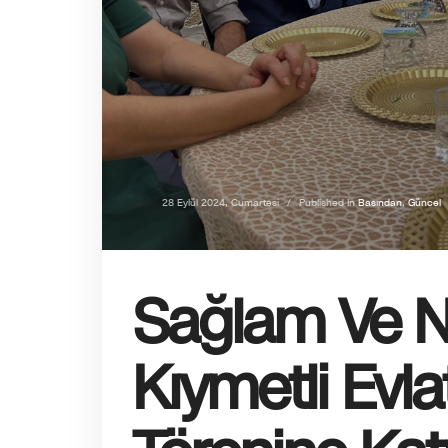
28 Eylül 2024, Cumartesi
/
Published In
Basından
,
Güncel
Sağlam Ve Na
Kıymetli Evla