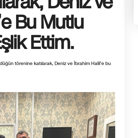
larak, Deniz ve
l’e Bu Mutlu
lik Ettim.
n düğün törenine katılarak, Deniz ve İbrahim Halil’e bu