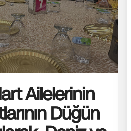
rt Ailelerinin
tlarının Düğün