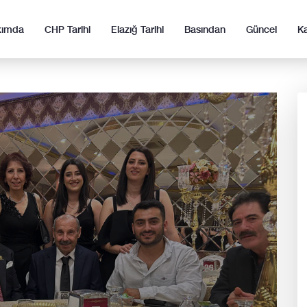
kımda
CHP Tarihi
Elazığ Tarihi
Basından
Güncel
K