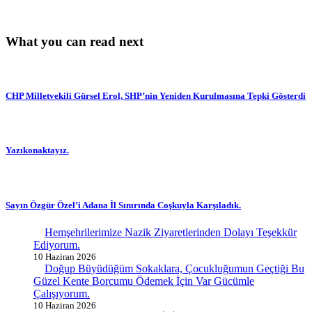
What you can read next
CHP Milletvekili Gürsel Erol, SHP’nin Yeniden Kurulmasına Tepki Gösterdi
Yazıkonaktayız.
Sayın Özgür Özel’i Adana İl Sınırında Coşkuyla Karşıladık.
Hemşehrilerimize Nazik Ziyaretlerinden Dolayı Teşekkür
Ediyorum.
10 Haziran 2026
Doğup Büyüdüğüm Sokaklara, Çocukluğumun Geçtiği Bu
Güzel Kente Borcumu Ödemek İçin Var Gücümle
Çalışıyorum.
10 Haziran 2026