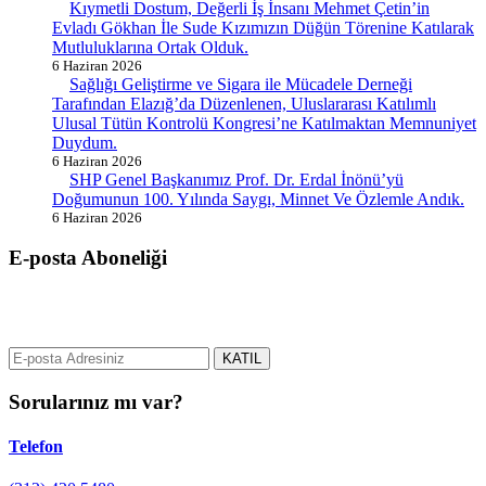
Kıymetli Dostum, Değerli İş İnsanı Mehmet Çetin’in
Evladı Gökhan İle Sude Kızımızın Düğün Törenine Katılarak
Mutluluklarına Ortak Olduk.
6 Haziran 2026
Sağlığı Geliştirme ve Sigara ile Mücadele Derneği
Tarafından Elazığ’da Düzenlenen, Uluslararası Katılımlı
Ulusal Tütün Kontrolü Kongresi’ne Katılmaktan Memnuniyet
Duydum.
6 Haziran 2026
SHP Genel Başkanımız Prof. Dr. Erdal İnönü’yü
Doğumunun 100. Yılında Saygı, Minnet Ve Özlemle Andık.
6 Haziran 2026
E-posta Aboneliği
gurselerol.com.tr üzerinden tüm gelişmeler hakkında bilgi almak için
e-posta adresinizi bizimle paylaşın.
KATIL
Sorularınız mı var?
Telefon