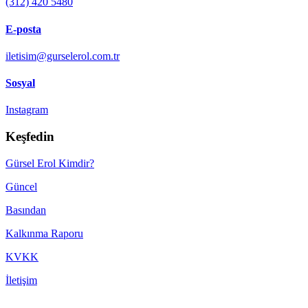
(312) 420 5480
E-posta
iletisim@gurselerol.com.tr
Sosyal
Instagram
Keşfedin
Gürsel Erol Kimdir?
Güncel
Basından
Kalkınma Raporu
KVKK
İletişim
Made with ♥ by
TBTCREATIVE
! © 2022 gurselerol.com.tr All rights reserved——