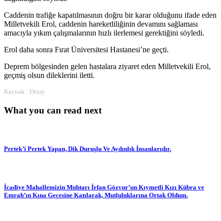
Caddenin trafiğe kapatılmasının doğru bir karar olduğunu ifade eden
Milletvekili Erol, caddenin hareketliliğinin devamını sağlaması
amacıyla yıkım çalışmalarının hızlı ilerlemesi gerektiğini söyledi.
Erol daha sonra Fırat Üniversitesi Hastanesi’ne geçti.
Deprem bölgesinden gelen hastalara ziyaret eden Milletvekili Erol,
geçmiş olsun dileklerini iletti.
Kaynak : Detay
What you can read next
Pertek’i Pertek Yapan, Dik Duruşlu Ve Aydınlık İnsanlarıdır.
İcadiye Mahallemizin Muhtarı İrfan Gözvur’un Kıymetli Kızı Kübra ve
Emrah’ın Kına Gecesine Katılarak, Mutluluklarına Ortak Oldum.