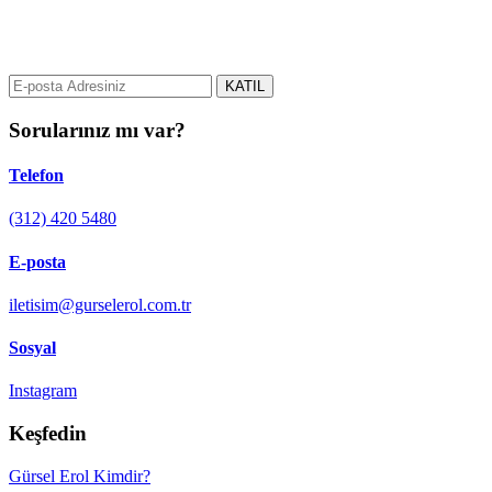
gurselerol.com.tr üzerinden tüm gelişmeler hakkında bilgi almak için
e-posta adresinizi bizimle paylaşın.
KATIL
Sorularınız mı var?
Telefon
(312) 420 5480
E-posta
iletisim@gurselerol.com.tr
Sosyal
Instagram
Keşfedin
Gürsel Erol Kimdir?