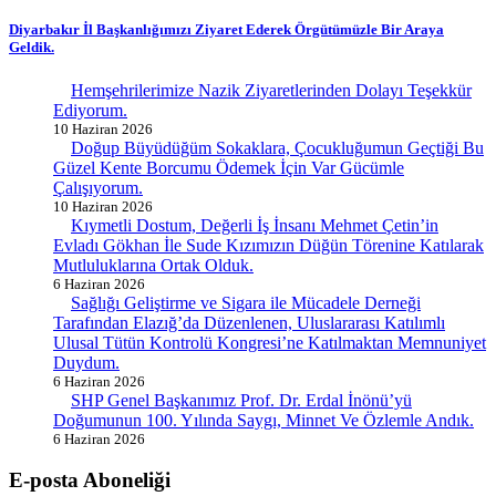
Diyarbakır İl Başkanlığımızı Ziyaret Ederek Örgütümüzle Bir Araya
Geldik.
Hemşehrilerimize Nazik Ziyaretlerinden Dolayı Teşekkür
Ediyorum.
10 Haziran 2026
Doğup Büyüdüğüm Sokaklara, Çocukluğumun Geçtiği Bu
Güzel Kente Borcumu Ödemek İçin Var Gücümle
Çalışıyorum.
10 Haziran 2026
Kıymetli Dostum, Değerli İş İnsanı Mehmet Çetin’in
Evladı Gökhan İle Sude Kızımızın Düğün Törenine Katılarak
Mutluluklarına Ortak Olduk.
6 Haziran 2026
Sağlığı Geliştirme ve Sigara ile Mücadele Derneği
Tarafından Elazığ’da Düzenlenen, Uluslararası Katılımlı
Ulusal Tütün Kontrolü Kongresi’ne Katılmaktan Memnuniyet
Duydum.
6 Haziran 2026
SHP Genel Başkanımız Prof. Dr. Erdal İnönü’yü
Doğumunun 100. Yılında Saygı, Minnet Ve Özlemle Andık.
6 Haziran 2026
E-posta Aboneliği