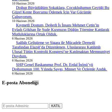
10 Haziran 2026
Doğup Büyüdüğüm Sokaklara, Çocukluğumun Geçtiği Bu
Güzel Kente Borcumu Ödemek İçin Var Gücümle
Çalışıyorum.
10 Haziran 2026
Kıymetli Dostum, Değerli İş İnsanı Mehmet Çetin’in
Evladı Gökhan İle Sude Kızımızın Düğün Törenine Katılarak
Mutluluklarına Ortak Olduk.
6 Haziran 2026
Sağlığı Geliştirme ve Sigara ile Mücadele Derneği
Tarafından Elazığ’da Düzenlenen, Uluslararası Katılımlı
Ulusal Tütün Kontrolü Kongresi’ne Katılmaktan Memnuniyet
Duydum.
6 Haziran 2026
SHP Genel Başkanımız Prof. Dr. Erdal İnönü’yü
Doğumunun 100. Yılında Saygı, Minnet Ve Özlemle Andık.
6 Haziran 2026
E-posta Aboneliği
gurselerol.com.tr üzerinden tüm gelişmeler hakkında bilgi almak için
e-posta adresinizi bizimle paylaşın.
KATIL