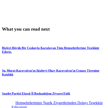
What you can read next
Bizleri Büyük Bir Coşkuyla Karşılayan Tüm Hemşehrilerime Teşekkür
Ederiz.
Sn. Murat Karayalçın’ın Ağabeyi Okay Karayalçın’ın Cenaze Törenine
Katıldık
Saadet Partisi Elazığ İl Başkanlığını Ziyaret Ettik
Hemşehrilerimize Nazik Ziyaretlerinden Dolayı Teşekkür
Ediyorum.