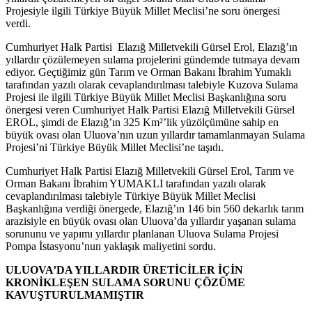
Projesiyle ilgili Türkiye Büyük Millet Meclisi’ne soru önergesi
verdi.
Cumhuriyet Halk Partisi Elazığ Milletvekili Gürsel Erol, Elazığ’ın
yıllardır çözülemeyen sulama projelerini gündemde tutmaya devam
ediyor. Geçtiğimiz gün Tarım ve Orman Bakanı İbrahim Yumaklı
tarafından yazılı olarak cevaplandırılması talebiyle Kuzova Sulama
Projesi ile ilgili Türkiye Büyük Millet Meclisi Başkanlığına soru
önergesi veren Cumhuriyet Halk Partisi Elazığ Milletvekili Gürsel
EROL, şimdi de Elazığ’ın 325 Km²’lik yüzölçümüne sahip en
büyük ovası olan Uluova’nın uzun yıllardır tamamlanmayan Sulama
Projesi’ni Türkiye Büyük Millet Meclisi’ne taşıdı.
Cumhuriyet Halk Partisi Elazığ Milletvekili Gürsel Erol, Tarım ve
Orman Bakanı İbrahim YUMAKLI tarafından yazılı olarak
cevaplandırılması talebiyle Türkiye Büyük Millet Meclisi
Başkanlığına verdiği önergede, Elazığ’ın 146 bin 560 dekarlık tarım
arazisiyle en büyük ovası olan Uluova’da yıllardır yaşanan sulama
sorununu ve yapımı yıllardır planlanan Uluova Sulama Projesi
Pompa İstasyonu’nun yaklaşık maliyetini sordu.
ULUOVA’DA YILLARDIR ÜRETİCİLER İÇİN
KRONİKLEŞEN SULAMA SORUNU ÇÖZÜME
KAVUŞTURULMAMIŞTIR