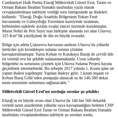
Cumhuriyet Halk Partisi Elazığ Milletvekili Gürsel Erol, Tarım ve
Orman Bakanı İbrahim Yumaklı tarafından yazılı olarak
cevaplandırılması talebiyle verdiği soru önergesinde şu ifadeleri
kullandı: ‘’Elazığ; Doğu Anadolu Bölgesinin Yukarı Fırat
havzasında ve Güneydoğu Torosların kuzeyinde sıralanan,
birbirinden eşiklerle ayrılan ovalar zinciri üzerinde kurulmuştur.
Murat Nehri ile Peri Suyu’nun birleşme alanında yer alan Uluova;
325 Km²’lik yüzölçümü ile ilin en büyük ovasıdır.
Bölge için adeta Çukurova havzasını andıran Uluova’da yıllardır
üreticiler için kronikleşen sulama sorunu çözüme
kavuşturulmamıştır. Yarısı Keban ve Karakaya Barajı ile çevrili ilde
en verimli ova bir şekilde sulanamamaktadır. Uzun yıllardır
bölgedeki su sorununu çözmek için Uluova Sulama Projesi hayata
geçirilmek istenmektedir. Bu sebeple 2017 yılında 1. Kısım işine ait
yapım ihalesi yapılmıştır. Yapılan ihaleye göre, 1.kısım inşaatı ve
Keban Baraj Gölü’nden pompajla alınacak su ile 146.560 dekar
tarım arazisinin sulanması sağlanacaktı.’’
Milletvekili Gürsel Erol’un sorduğu sorular şu şekilde;
Elazığ’ın en büyük ovası olan Uluova’da 146 bin 560 dekarlık
verimli tarım arazilerinin yıllardır suya kavuşmadığını belirten CHP
Milletvekili Gürsel Erol Tarım ve Orman Bakanı İbrahim Yumaklı
tarafından cevaplandırılması talebiyle şu soruları sordu;