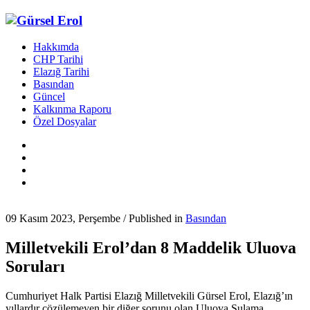
Hakkımda
CHP Tarihi
Elazığ Tarihi
Basından
Güncel
Kalkınma Raporu
Özel Dosyalar
09 Kasım 2023, Perşembe
/
Published in
Basından
Milletvekili Erol’dan 8 Maddelik Uluova
Soruları
Cumhuriyet Halk Partisi Elazığ Milletvekili Gürsel Erol, Elazığ’ın
yıllardır çözülemeyen bir diğer sorunu olan Uluova Sulama