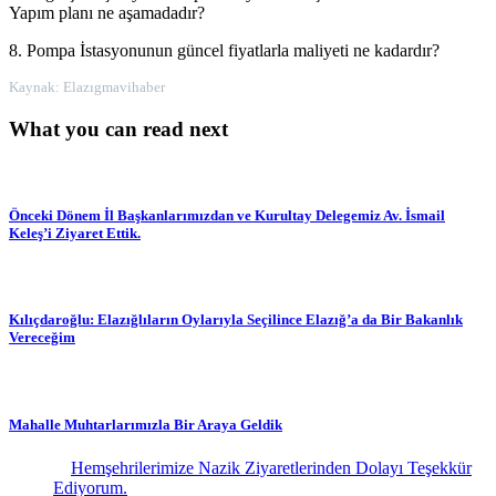
Yapım planı ne aşamadadır?
8. Pompa İstasyonunun güncel fiyatlarla maliyeti ne kadardır?
Kaynak: Elazıgmavihaber
What you can read next
Önceki Dönem İl Başkanlarımızdan ve Kurultay Delegemiz Av. İsmail
Keleş’i Ziyaret Ettik.
Kılıçdaroğlu: Elazığlıların Oylarıyla Seçilince Elazığ’a da Bir Bakanlık
Vereceğim
Mahalle Muhtarlarımızla Bir Araya Geldik
Hemşehrilerimize Nazik Ziyaretlerinden Dolayı Teşekkür
Ediyorum.