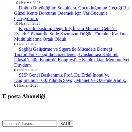
10 Haziran 2026
Doğup Büyüdüğüm Sokaklara, Çocukluğumun Geçtiği Bu
Güzel Kente Borcumu Ödemek İçin Var Gücümle
Çalışıyorum.
10 Haziran 2026
Kıymetli Dostum, Değerli İş İnsanı Mehmet Çetin’in
Evladı Gökhan İle Sude Kızımızın Düğün Törenine Katılarak
Mutluluklarına Ortak Olduk.
6 Haziran 2026
Sağlığı Geliştirme ve Sigara ile Mücadele Derneği
Tarafından Elazığ’da Düzenlenen, Uluslararası Katılımlı
Ulusal Tütün Kontrolü Kongresi’ne Katılmaktan Memnuniyet
Duydum.
6 Haziran 2026
SHP Genel Başkanımız Prof. Dr. Erdal İnönü’yü
Doğumunun 100. Yılında Saygı, Minnet Ve Özlemle Andık.
6 Haziran 2026
E-posta Aboneliği
gurselerol.com.tr üzerinden tüm gelişmeler hakkında bilgi almak için
e-posta adresinizi bizimle paylaşın.
KATIL