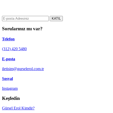
gurselerol.com.tr üzerinden tüm gelişmeler hakkında bilgi almak için
e-posta adresinizi bizimle paylaşın.
KATIL
Sorularınız mı var?
Telefon
(312) 420 5480
E-posta
iletisim@gurselerol.com.tr
Sosyal
Instagram
Keşfedin
Gürsel Erol Kimdir?