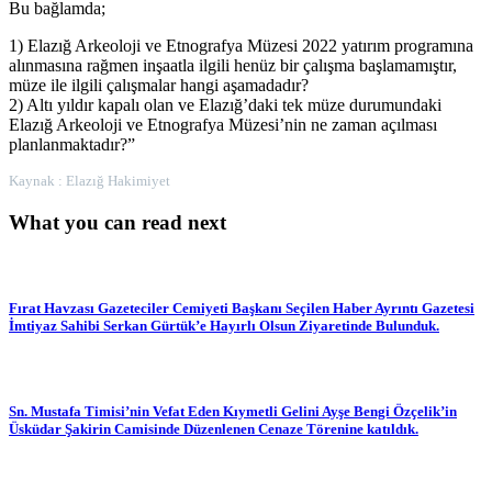
Bu bağlamda;
1) Elazığ Arkeoloji ve Etnografya Müzesi 2022 yatırım programına
alınmasına rağmen inşaatla ilgili henüz bir çalışma başlamamıştır,
müze ile ilgili çalışmalar hangi aşamadadır?
2) Altı yıldır kapalı olan ve Elazığ’daki tek müze durumundaki
Elazığ Arkeoloji ve Etnografya Müzesi’nin ne zaman açılması
planlanmaktadır?”
Kaynak : Elazığ Hakimiyet
What you can read next
Fırat Havzası Gazeteciler Cemiyeti Başkanı Seçilen Haber Ayrıntı Gazetesi
İmtiyaz Sahibi Serkan Gürtük’e Hayırlı Olsun Ziyaretinde Bulunduk.
Sn. Mustafa Timisi’nin Vefat Eden Kıymetli Gelini Ayşe Bengi Özçelik’in
Üsküdar Şakirin Camisinde Düzenlenen Cenaze Törenine katıldık.