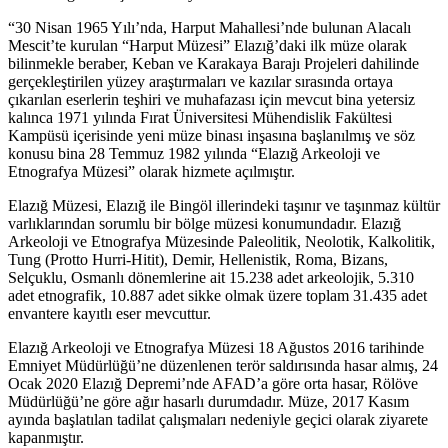
“30 Nisan 1965 Yılı’nda, Harput Mahallesi’nde bulunan Alacalı
Mescit’te kurulan “Harput Müzesi” Elazığ’daki ilk müze olarak
bilinmekle beraber, Keban ve Karakaya Barajı Projeleri dahilinde
gerçekleştirilen yüzey araştırmaları ve kazılar sırasında ortaya
çıkarılan eserlerin teşhiri ve muhafazası için mevcut bina yetersiz
kalınca 1971 yılında Fırat Üniversitesi Mühendislik Fakültesi
Kampüsü içerisinde yeni müze binası inşasına başlanılmış ve söz
konusu bina 28 Temmuz 1982 yılında “Elazığ Arkeoloji ve
Etnografya Müzesi” olarak hizmete açılmıştır.
Elazığ Müzesi, Elazığ ile Bingöl illerindeki taşınır ve taşınmaz kültür
varlıklarından sorumlu bir bölge müzesi konumundadır. Elazığ
Arkeoloji ve Etnografya Müzesinde Paleolitik, Neolotik, Kalkolitik,
Tung (Protto Hurri-Hitit), Demir, Hellenistik, Roma, Bizans,
Selçuklu, Osmanlı dönemlerine ait 15.238 adet arkeolojik, 5.310
adet etnografik, 10.887 adet sikke olmak üzere toplam 31.435 adet
envantere kayıtlı eser mevcuttur.
Elazığ Arkeoloji ve Etnografya Müzesi 18 Ağustos 2016 tarihinde
Emniyet Müdürlüğü’ne düzenlenen terör saldırısında hasar almış, 24
Ocak 2020 Elazığ Depremi’nde AFAD’a göre orta hasar, Rölöve
Müdürlüğü’ne göre ağır hasarlı durumdadır. Müze, 2017 Kasım
ayında başlatılan tadilat çalışmaları nedeniyle geçici olarak ziyarete
kapanmıştır.