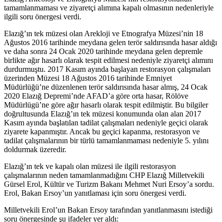
tamamlanmaması ve ziyaretçi alımına kapalı olmasının nedenleriyle
ilgili soru önergesi verdi.
Elazığ’ın tek müzesi olan Arekloji ve Etnografya Müzesi’nin 18
Ağustos 2016 tarihinde meydana gelen terör saldırısında hasar aldığı
ve daha sonra 24 Ocak 2020 tarihinde meydana gelen depremle
birlikte ağır hasarlı olarak tespit edilmesi nedeniyle ziyaretçi alımını
durdurmuştu. 2017 Kasım ayında başlayan restorasyon çalışmaları
üzerinden Müzesi 18 Ağustos 2016 tarihinde Emniyet
Müdürlüğü’ne düzenlenen terör saldırısında hasar almış, 24 Ocak
2020 Elazığ Depremi’nde AFAD’a göre orta hasar, Rölöve
Müdürlügü’ne göre ağır hasarlı olarak tespit edilmiştir. Bu bilgiler
doğrultusunda Elazığ’ın tek müzesi konumunda olan alan 2017
Kasım ayında başlatılan tadilat çalışmaları nedeniyle geçici olarak
ziyarete kapanmıştır. Ancak bu geçici kapanma, restorasyon ve
tadilat çalışmalarının bir türlü tamamlanmaması nedeniyle 5. yılını
doldurmak üzeredir.
Elazığ’ın tek ve kapalı olan müzesi ile ilgili restorasyon
çalışmalarının neden tamamlanmadığını CHP Elazığ Milletvekili
Gürsel Erol, Kültür ve Turizm Bakanı Mehmet Nuri Ersoy’a sordu.
Erol, Bakan Ersoy’un yanıtlaması için soru önergesi verdi.
Milletvekili Erol’un Bakan Ersoy tarafından yanıtlanmasını istediği
soru önergesinde şu ifadeler yer aldı: