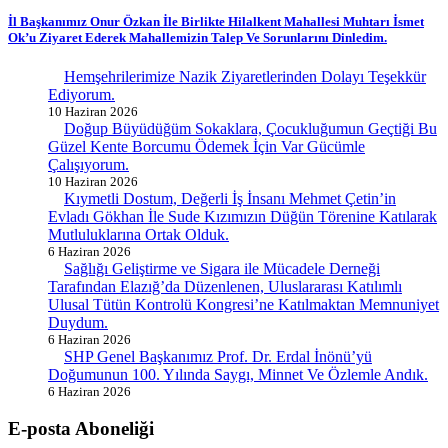
İl Başkanımız Onur Özkan İle Birlikte Hilalkent Mahallesi Muhtarı İsmet
Ok’u Ziyaret Ederek Mahallemizin Talep Ve Sorunlarını Dinledim.
Hemşehrilerimize Nazik Ziyaretlerinden Dolayı Teşekkür
Ediyorum.
10 Haziran 2026
Doğup Büyüdüğüm Sokaklara, Çocukluğumun Geçtiği Bu
Güzel Kente Borcumu Ödemek İçin Var Gücümle
Çalışıyorum.
10 Haziran 2026
Kıymetli Dostum, Değerli İş İnsanı Mehmet Çetin’in
Evladı Gökhan İle Sude Kızımızın Düğün Törenine Katılarak
Mutluluklarına Ortak Olduk.
6 Haziran 2026
Sağlığı Geliştirme ve Sigara ile Mücadele Derneği
Tarafından Elazığ’da Düzenlenen, Uluslararası Katılımlı
Ulusal Tütün Kontrolü Kongresi’ne Katılmaktan Memnuniyet
Duydum.
6 Haziran 2026
SHP Genel Başkanımız Prof. Dr. Erdal İnönü’yü
Doğumunun 100. Yılında Saygı, Minnet Ve Özlemle Andık.
6 Haziran 2026
E-posta Aboneliği