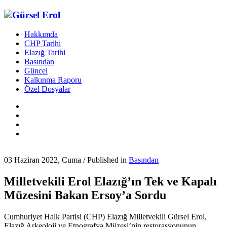
Hakkımda
CHP Tarihi
Elazığ Tarihi
Basından
Güncel
Kalkınma Raporu
Özel Dosyalar
03 Haziran 2022, Cuma
/
Published in
Basından
Milletvekili Erol Elazığ’ın Tek ve Kapalı
Müzesini Bakan Ersoy’a Sordu
Cumhuriyet Halk Partisi (CHP) Elazığ Milletvekili Gürsel Erol,
Elazığ Arkeoloji ve Etnografya Müzesi’nin restorasyonunun