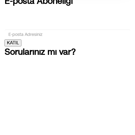
E-posta Aboneliği
gurselerol.com.tr üzerinden tüm gelişmeler hakkında bilgi
almak için e-posta adresinizi bizimle paylaşın.
KATIL
Sorularınız mı var?
Telefon
(312) 420 5480
E-posta
iletisim@gurselerol.com.tr
Sosyal
Instagram