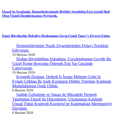
Elazığ’ın Sıcağında, Hemşehrilerimizle Birlikte Serinliğin En Lezzetli Hali
Olan Vişneli Dondurmamızı Paylaştık.
İzmir Büyükşehir Belediye Başkanımız Sayın Cemil Tugay’ı Ziyaret Ettim.
Hemşehrilerimize Nazik Ziyaretlerinden Dolayı Teşekkür
Ediyorum.
10 Haziran 2026
Doğup Büyüdüğüm Sokaklara, Çocukluğumun Geçtiği Bu
Güzel Kente Borcumu Ödemek İçin Var Gücümle
Çalışıyorum.
10 Haziran 2026
Kıymetli Dostum, Değerli İş İnsanı Mehmet Çetin’in
Evladı Gökhan İle Sude Kızımızın Düğün Törenine Katılarak
Mutluluklarına Ortak Olduk.
6 Haziran 2026
Sağlığı Geliştirme ve Sigara ile Mücadele Derneği
Tarafından Elazığ’da Düzenlenen, Uluslararası Katılımlı
Ulusal Tütün Kontrolü Kongresi’ne Katılmaktan Memnuniyet
Duydum.
6 Haziran 2026