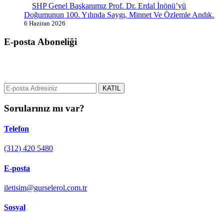
SHP Genel Başkanımız Prof. Dr. Erdal İnönü’yü
Doğumunun 100. Yılında Saygı, Minnet Ve Özlemle Andık.
6 Haziran 2026
E-posta Aboneliği
gurselerol.com.tr üzerinden tüm gelişmeler hakkında bilgi almak için
e-posta adresinizi bizimle paylaşın.
KATIL
Sorularınız mı var?
Telefon
(312) 420 5480
E-posta
iletisim@gurselerol.com.tr
Sosyal