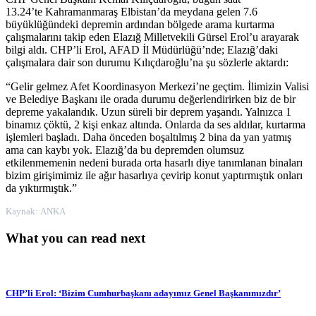
13.24’te Kahramanmaraş Elbistan’da meydana gelen 7.6
büyüklüğündeki depremin ardından bölgede arama kurtarma
çalışmalarını takip eden Elazığ Milletvekili Gürsel Erol’u arayarak
bilgi aldı. CHP’li Erol, AFAD İl Müdürlüğü’nde; Elazığ’daki
çalışmalara dair son durumu Kılıçdaroğlu’na şu sözlerle aktardı:
“Gelir gelmez Afet Koordinasyon Merkezi’ne geçtim. İlimizin Valisi
ve Belediye Başkanı ile orada durumu değerlendirirken biz de bir
depreme yakalandık. Uzun süreli bir deprem yaşandı. Yalnızca 1
binamız çöktü, 2 kişi enkaz altında. Onlarda da ses aldılar, kurtarma
işlemleri başladı. Daha önceden boşaltılmış 2 bina da yan yatmış
ama can kaybı yok. Elazığ’da bu depremden olumsuz
etkilenmemenin nedeni burada orta hasarlı diye tanımlanan binaları
bizim girişimimiz ile ağır hasarlıya çevirip konut yaptırmıştık onları
da yıktırmıştık.”
Kaynak: ANKA
What you can read next
CHP’li Erol: ‘Bizim Cumhurbaşkanı adayımız Genel Başkanımızdır’