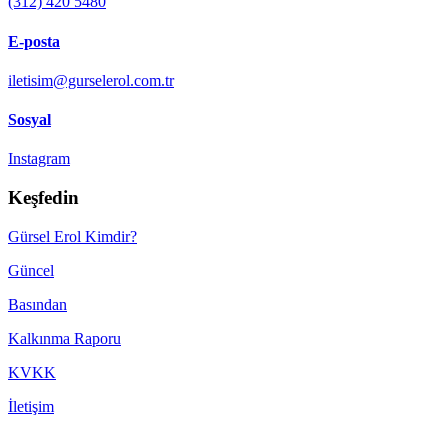
(312) 420 5480
E-posta
iletisim@gurselerol.com.tr
Sosyal
Instagram
Keşfedin
Gürsel Erol Kimdir?
Güncel
Basından
Kalkınma Raporu
KVKK
İletişim
Made with ♥ by
TBTCREATIVE
! © 2022 gurselerol.com.tr All rights reserved——