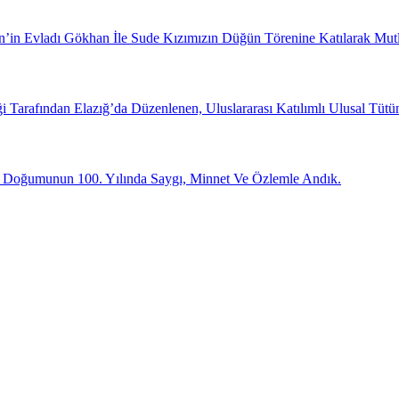
n’in Evladı Gökhan İle Sude Kızımızın Düğün Törenine Katılarak Mutl
eği Tarafından Elazığ’da Düzenlenen, Uluslararası Katılımlı Ulusal 
ü Doğumunun 100. Yılında Saygı, Minnet Ve Özlemle Andık.
-posta adresinizi bizimle paylaşın.