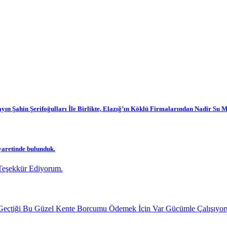
n Şahin Şerifoğulları İle Birlikte, Elazığ’ın Köklü Firmalarından Nadir Su Me
yaretinde bulunduk.
 Teşekkür Ediyorum.
çtiği Bu Güzel Kente Borcumu Ödemek İçin Var Gücümle Çalışıyo