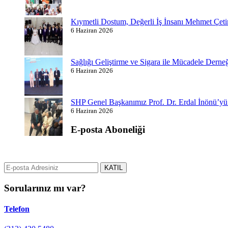
Kıymetli Dostum, Değerli İş İnsanı Mehmet Çeti
6 Haziran 2026
Sağlığı Geliştirme ve Sigara ile Mücadele Dern
6 Haziran 2026
SHP Genel Başkanımız Prof. Dr. Erdal İnönü’y
6 Haziran 2026
E-posta Aboneliği
gurselerol.com.tr üzerinden tüm gelişmeler hakkında bilgi almak için e
KATIL
Sorularınız mı var?
Telefon