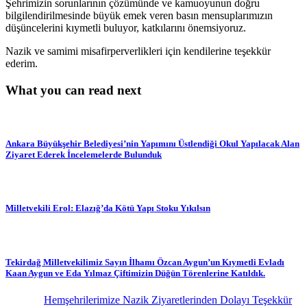
Şehrimizin sorunlarının çözümünde ve kamuoyunun doğru
bilgilendirilmesinde büyük emek veren basın mensuplarımızın
düşüncelerini kıymetli buluyor, katkılarını önemsiyoruz.
Nazik ve samimi misafirperverlikleri için kendilerine teşekkür
ederim.
What you can read next
Ankara Büyükşehir Belediyesi’nin Yapımını Üstlendiği Okul Yapılacak Alan
Ziyaret Ederek İncelemelerde Bulunduk
Milletvekili Erol: Elazığ’da Kötü Yapı Stoku Yıkılsın
Tekirdağ Milletvekilimiz Sayın İlhamı Özcan Aygun’un Kıymetli Evladı
Kaan Aygun ve Eda Yılmaz Çiftimizin Düğün Törenlerine Katıldık.
Hemşehrilerimize Nazik Ziyaretlerinden Dolayı Teşekkür