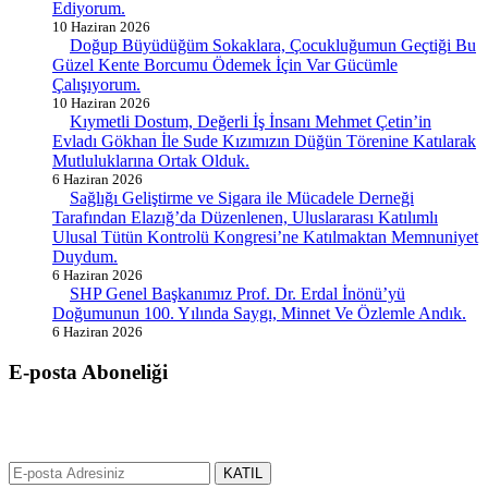
Ediyorum.
10 Haziran 2026
Doğup Büyüdüğüm Sokaklara, Çocukluğumun Geçtiği Bu
Güzel Kente Borcumu Ödemek İçin Var Gücümle
Çalışıyorum.
10 Haziran 2026
Kıymetli Dostum, Değerli İş İnsanı Mehmet Çetin’in
Evladı Gökhan İle Sude Kızımızın Düğün Törenine Katılarak
Mutluluklarına Ortak Olduk.
6 Haziran 2026
Sağlığı Geliştirme ve Sigara ile Mücadele Derneği
Tarafından Elazığ’da Düzenlenen, Uluslararası Katılımlı
Ulusal Tütün Kontrolü Kongresi’ne Katılmaktan Memnuniyet
Duydum.
6 Haziran 2026
SHP Genel Başkanımız Prof. Dr. Erdal İnönü’yü
Doğumunun 100. Yılında Saygı, Minnet Ve Özlemle Andık.
6 Haziran 2026
E-posta Aboneliği
gurselerol.com.tr üzerinden tüm gelişmeler hakkında bilgi almak için
e-posta adresinizi bizimle paylaşın.
KATIL