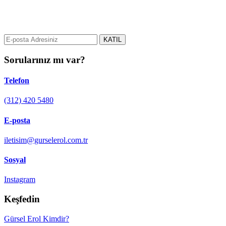
gurselerol.com.tr üzerinden tüm gelişmeler hakkında bilgi almak için
e-posta adresinizi bizimle paylaşın.
KATIL
Sorularınız mı var?
Telefon
(312) 420 5480
E-posta
iletisim@gurselerol.com.tr
Sosyal
Instagram
Keşfedin
Gürsel Erol Kimdir?