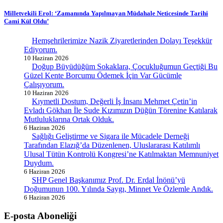
Milletvekili Erol: ‘Zamanında Yapılmayan Müdahale Neticesinde Tarihi
Cami Kül Oldu’
Hemşehrilerimize Nazik Ziyaretlerinden Dolayı Teşekkür
Ediyorum.
10 Haziran 2026
Doğup Büyüdüğüm Sokaklara, Çocukluğumun Geçtiği Bu
Güzel Kente Borcumu Ödemek İçin Var Gücümle
Çalışıyorum.
10 Haziran 2026
Kıymetli Dostum, Değerli İş İnsanı Mehmet Çetin’in
Evladı Gökhan İle Sude Kızımızın Düğün Törenine Katılarak
Mutluluklarına Ortak Olduk.
6 Haziran 2026
Sağlığı Geliştirme ve Sigara ile Mücadele Derneği
Tarafından Elazığ’da Düzenlenen, Uluslararası Katılımlı
Ulusal Tütün Kontrolü Kongresi’ne Katılmaktan Memnuniyet
Duydum.
6 Haziran 2026
SHP Genel Başkanımız Prof. Dr. Erdal İnönü’yü
Doğumunun 100. Yılında Saygı, Minnet Ve Özlemle Andık.
6 Haziran 2026
E-posta Aboneliği