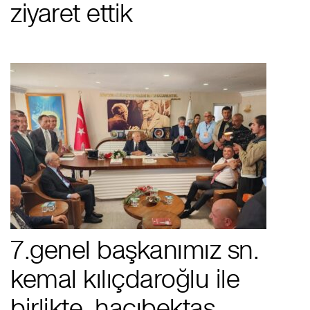
ziyaret ettik
7.genel başkanımız sn.
kemal kılıçdaroğlu i̇le
birlikte, hacıbektaş