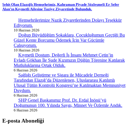
Şehit Olan Elazığlı Hemşehrimiz, Kahraman Piyade Sözleşmeli Er Sefer
Alan’ın Kıymetli Ailesine Taziye Ziyaretinde Bulunduk.
Hemşehrilerimize Nazik Ziyaretlerinden Dolayı Teşekkür
Ediyorum.
10 Haziran 2026
Doğup Büyüdüğüm Sokaklara, Çocukluğumun Geçtiği Bu
Güzel Kente Borcumu Ödemek İçin Var Gücümle
Çalışıyorum.
10 Haziran 2026
Kıymetli Dostum, Değerli İş İnsanı Mehmet Çetin’in
Evladı Gökhan İle Sude Kızımızın Düğün Törenine Katılarak
Mutluluklarına Ortak Olduk.
6 Haziran 2026
Sağlığı Geliştirme ve Sigara ile Mücadele Derneği
Tarafından Elazığ’da Düzenlenen, Uluslararası Katılımlı
Ulusal Tütün Kontrolü Kongresi’ne Katılmaktan Memnuniyet
Duydum.
6 Haziran 2026
SHP Genel Başkanımız Prof. Dr. Erdal İnönü’yü
Doğumunun 100. Yılında Saygı, Minnet Ve Özlemle Andık.
6 Haziran 2026
E-posta Aboneliği