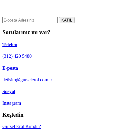
gurselerol.com.tr üzerinden tüm gelişmeler hakkında bilgi almak için
e-posta adresinizi bizimle paylaşın.
KATIL
Sorularınız mı var?
Telefon
(312) 420 5480
E-posta
iletisim@gurselerol.com.tr
Sosyal
Instagram
Keşfedin
Gürsel Erol Kimdir?