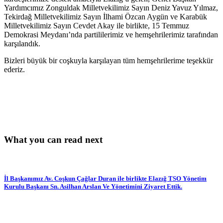
Yardımcımız Zonguldak Milletvekilimiz Sayın Deniz Yavuz Yılmaz,
Tekirdağ Milletvekilimiz Sayın İlhami Özcan Aygün ve Karabük
Milletvekilimiz Sayın Cevdet Akay ile birlikte, 15 Temmuz
Demokrasi Meydanı’nda partililerimiz ve hemşehrilerimiz tarafından
karşılandık.
Bizleri büyük bir coşkuyla karşılayan tüm hemşehrilerime teşekkür
ederiz.
What you can read next
İl Başkanımız Av. Coşkun Çağlar Duran ile birlikte Elazığ TSO Yönetim
Kurulu Başkanı Sn. Asilhan Arslan Ve Yönetimini Ziyaret Ettik.