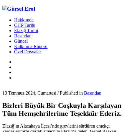
Hakkımda
CHP Tarihi
Elazığ Tarihi
Basından
Güncel
Kalkınma Raporu
Özel Dosyalar
13 Temmuz 2024, Cumartesi
/
Published in
Basından
Bizleri Büyük Bir Coşkuyla Karşılayan
Tüm Hemşehrilerime Teşekkür Ederiz.
Elazığ’ın Alacakaya İlçesi’nde grevlerini sürdüren emekçi
kardeşlerimize destek amacıyla Elazığ’a gelen, Genel Başkan