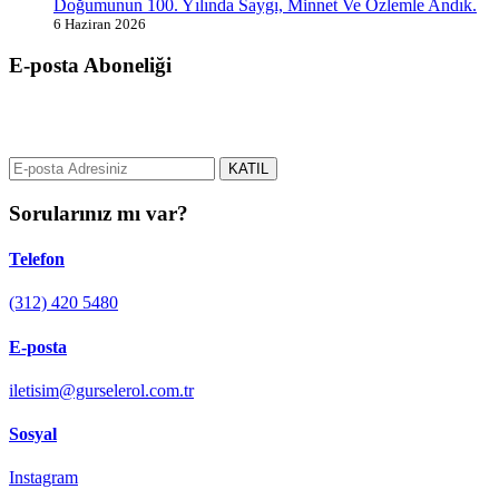
Doğumunun 100. Yılında Saygı, Minnet Ve Özlemle Andık.
6 Haziran 2026
E-posta Aboneliği
gurselerol.com.tr üzerinden tüm gelişmeler hakkında bilgi almak için
e-posta adresinizi bizimle paylaşın.
KATIL
Sorularınız mı var?
Telefon
(312) 420 5480
E-posta
iletisim@gurselerol.com.tr
Sosyal
Instagram