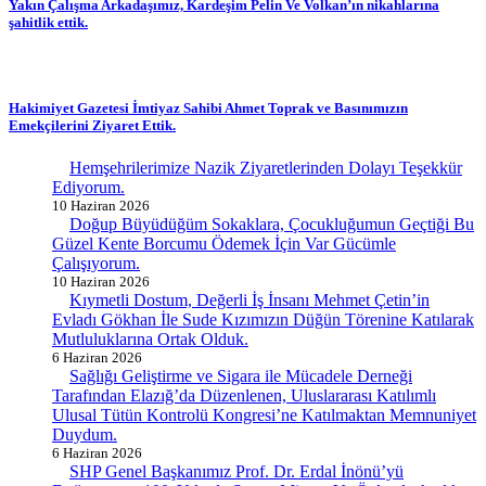
Yakın Çalışma Arkadaşımız, Kardeşim Pelin Ve Volkan’ın nikahlarına
şahitlik ettik.
Hakimiyet Gazetesi İmtiyaz Sahibi Ahmet Toprak ve Basınımızın
Emekçilerini Ziyaret Ettik.
Hemşehrilerimize Nazik Ziyaretlerinden Dolayı Teşekkür
Ediyorum.
10 Haziran 2026
Doğup Büyüdüğüm Sokaklara, Çocukluğumun Geçtiği Bu
Güzel Kente Borcumu Ödemek İçin Var Gücümle
Çalışıyorum.
10 Haziran 2026
Kıymetli Dostum, Değerli İş İnsanı Mehmet Çetin’in
Evladı Gökhan İle Sude Kızımızın Düğün Törenine Katılarak
Mutluluklarına Ortak Olduk.
6 Haziran 2026
Sağlığı Geliştirme ve Sigara ile Mücadele Derneği
Tarafından Elazığ’da Düzenlenen, Uluslararası Katılımlı
Ulusal Tütün Kontrolü Kongresi’ne Katılmaktan Memnuniyet
Duydum.
6 Haziran 2026
SHP Genel Başkanımız Prof. Dr. Erdal İnönü’yü