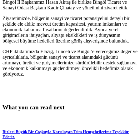
Bingöl İl Başkanımız Hasan Aktaş ile birlikte Bingöl Ticaret ve
Sanayi Odası Başkanı Kadir Çinatay ve yönetimini ziyaret ettik.
Ziyaretimizde, bölgenin sanayi ve ticaret potansiyelini detaylı bir
şekilde ele aldık; mevcut üretim kapasitesi, yatırım imkanları ve
ekonomik kalkınma fırsatlarını değerlendirdik. Ayrıca yerel
girişimcilerin ihtiyaçları, altyapı eksiklikleri ve iş dünyasının
bölgesel büyüme hedefleri üzerine görüş alışverişinde bulunduk.
CHP iktidarımızda Elazığ, Tunceli ve Bingöl’e vereceğimiz değer ve
ayrıcalıklarla, bölgenin sanayi ve ticaret alanındaki gücünü
artırmayı, üretici ve girişimcilerimize sürdürülebilir destek sağlamayı
ve ekonomik kalkınmayı güçlendirmeyi öncelikli hedefimiz olarak
görüyoruz.
What you can read next
Bizleri Büyük Bir Coşkuyla Karşılayan Tüm Hemşehrilerime Teşekkür
Ederiz.