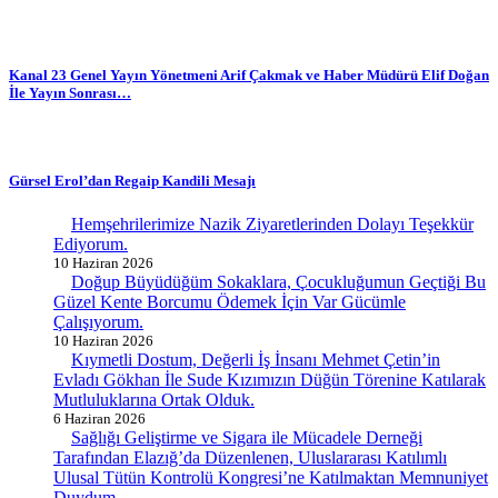
Kanal 23 Genel Yayın Yönetmeni Arif Çakmak ve Haber Müdürü Elif Doğan
İle Yayın Sonrası…
Gürsel Erol’dan Regaip Kandili Mesajı
Hemşehrilerimize Nazik Ziyaretlerinden Dolayı Teşekkür
Ediyorum.
10 Haziran 2026
Doğup Büyüdüğüm Sokaklara, Çocukluğumun Geçtiği Bu
Güzel Kente Borcumu Ödemek İçin Var Gücümle
Çalışıyorum.
10 Haziran 2026
Kıymetli Dostum, Değerli İş İnsanı Mehmet Çetin’in
Evladı Gökhan İle Sude Kızımızın Düğün Törenine Katılarak
Mutluluklarına Ortak Olduk.
6 Haziran 2026
Sağlığı Geliştirme ve Sigara ile Mücadele Derneği
Tarafından Elazığ’da Düzenlenen, Uluslararası Katılımlı
Ulusal Tütün Kontrolü Kongresi’ne Katılmaktan Memnuniyet
Duydum.