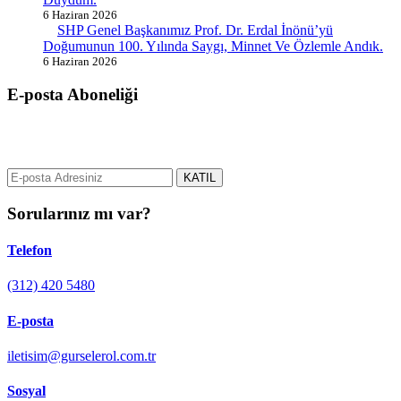
6 Haziran 2026
SHP Genel Başkanımız Prof. Dr. Erdal İnönü’yü
Doğumunun 100. Yılında Saygı, Minnet Ve Özlemle Andık.
6 Haziran 2026
E-posta Aboneliği
gurselerol.com.tr üzerinden tüm gelişmeler hakkında bilgi almak için
e-posta adresinizi bizimle paylaşın.
KATIL
Sorularınız mı var?
Telefon
(312) 420 5480
E-posta
iletisim@gurselerol.com.tr
Sosyal