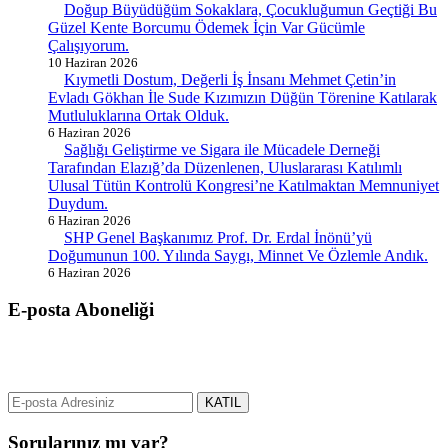
Doğup Büyüdüğüm Sokaklara, Çocukluğumun Geçtiği Bu
Güzel Kente Borcumu Ödemek İçin Var Gücümle
Çalışıyorum.
10 Haziran 2026
Kıymetli Dostum, Değerli İş İnsanı Mehmet Çetin’in
Evladı Gökhan İle Sude Kızımızın Düğün Törenine Katılarak
Mutluluklarına Ortak Olduk.
6 Haziran 2026
Sağlığı Geliştirme ve Sigara ile Mücadele Derneği
Tarafından Elazığ’da Düzenlenen, Uluslararası Katılımlı
Ulusal Tütün Kontrolü Kongresi’ne Katılmaktan Memnuniyet
Duydum.
6 Haziran 2026
SHP Genel Başkanımız Prof. Dr. Erdal İnönü’yü
Doğumunun 100. Yılında Saygı, Minnet Ve Özlemle Andık.
6 Haziran 2026
E-posta Aboneliği
gurselerol.com.tr üzerinden tüm gelişmeler hakkında bilgi almak için
e-posta adresinizi bizimle paylaşın.
KATIL
Sorularınız mı var?