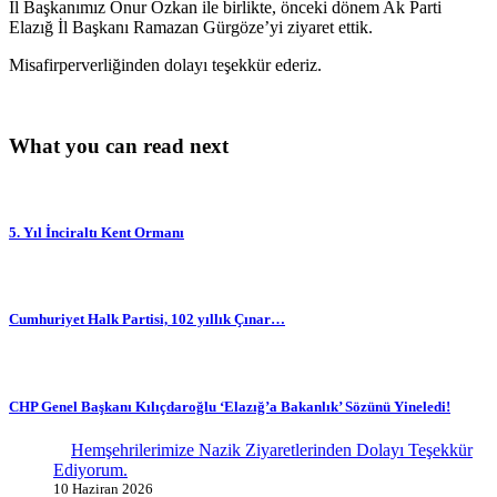
İl Başkanımız Onur Özkan ile birlikte, önceki dönem Ak Parti
Elazığ İl Başkanı Ramazan Gürgöze’yi ziyaret ettik.
Misafirperverliğinden dolayı teşekkür ederiz.
What you can read next
5. Yıl İnciraltı Kent Ormanı
Cumhuriyet Halk Partisi, 102 yıllık Çınar…
CHP Genel Başkanı Kılıçdaroğlu ‘Elazığ’a Bakanlık’ Sözünü Yineledi!
Hemşehrilerimize Nazik Ziyaretlerinden Dolayı Teşekkür
Ediyorum.
10 Haziran 2026