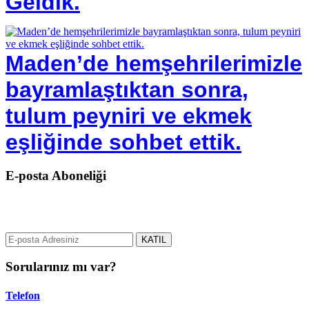
Geldik.
Maden’de hemşehrilerimizle
bayramlaştıktan sonra,
tulum peyniri ve ekmek
eşliğinde sohbet ettik.
E-posta Aboneliği
gurselerol.com.tr üzerinden tüm gelişmeler hakkında bilgi almak için
e-posta adresinizi bizimle paylaşın.
KATIL
Sorularınız mı var?
Telefon