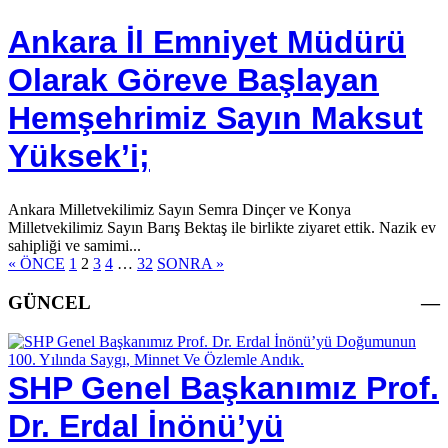
Ankara İl Emniyet Müdürü
Olarak Göreve Başlayan
Hemşehrimiz Sayın Maksut
Yüksek’i;
Ankara Milletvekilimiz Sayın Semra Dinçer ve Konya
Milletvekilimiz Sayın Barış Bektaş ile birlikte ziyaret ettik. Nazik ev
sahipliği ve samimi...
« ÖNCE
1
2
3
4
…
32
SONRA »
GÜNCEL
—
SHP Genel Başkanımız Prof.
Dr. Erdal İnönü’yü