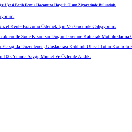
Öğr. Üyesi Fatih Demir Hocamıza Hayırlı Olsun Ziyaretinde Bulunduk.
diyorum.
üzel Kente Borcumu Ödemek İçin Var Gücümle Çalışıyorum.
 Gökhan İle Sude Kızımızın Düğün Törenine Katılarak Mutluluklarına 
dan Elazığ’da Düzenlenen, Uluslararası Katılımlı Ulusal Tütün Kontr
 100. Yılında Saygı, Minnet Ve Özlemle Andık.
-posta adresinizi bizimle paylaşın.