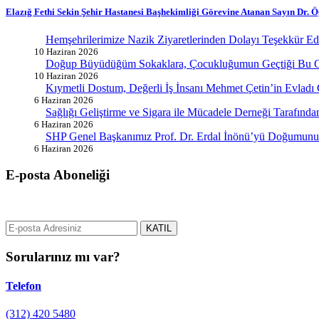
Elazığ Fethi Sekin Şehir Hastanesi Başhekimliği Görevine Atanan Sayın Dr. 
Hemşehrilerimize Nazik Ziyaretlerinden Dolayı Teşekkür E
10 Haziran 2026
Doğup Büyüdüğüm Sokaklara, Çocukluğumun Geçtiği Bu G
10 Haziran 2026
Kıymetli Dostum, Değerli İş İnsanı Mehmet Çetin’in Evladı
6 Haziran 2026
Sağlığı Geliştirme ve Sigara ile Mücadele Derneği Tarafın
6 Haziran 2026
SHP Genel Başkanımız Prof. Dr. Erdal İnönü’yü Doğumunun
6 Haziran 2026
E-posta Aboneliği
gurselerol.com.tr üzerinden tüm gelişmeler hakkında bilgi almak için e
KATIL
Sorularınız mı var?
Telefon
(312) 420 5480