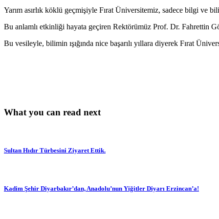
Yarım asırlık köklü geçmişiyle Fırat Üniversitemiz, sadece bilgi ve bi
Bu anlamlı etkinliği hayata geçiren Rektörümüz Prof. Dr. Fahrettin 
Bu vesileyle, bilimin ışığında nice başarılı yıllara diyerek Fırat Ünive
What you can read next
Sultan Hıdır Türbesini Ziyaret Ettik.
Kadim Şehir Diyarbakır’dan, Anadolu’nun Yiğitler Diyarı Erzincan’a!