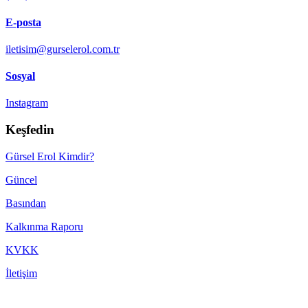
E-posta
iletisim@gurselerol.com.tr
Sosyal
Instagram
Keşfedin
Gürsel Erol Kimdir?
Güncel
Basından
Kalkınma Raporu
KVKK
İletişim
Made with ♥ by
TBTCREATIVE
! © 2022 gurselerol.com.tr All rights reserved——