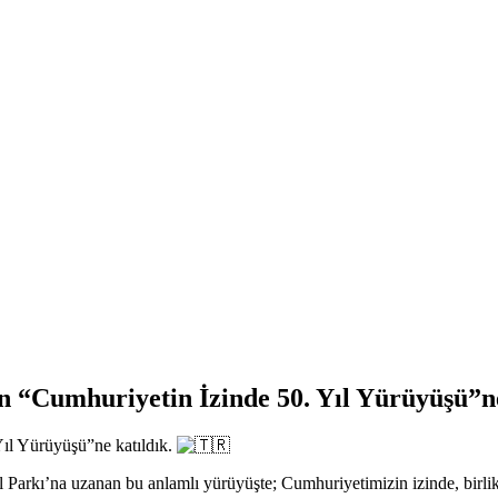
n “Cumhuriyetin İzinde 50. Yıl Yürüyüşü”ne
Yıl Yürüyüşü”ne katıldık.
l Parkı’na uzanan bu anlamlı yürüyüşte; Cumhuriyetimizin izinde, birli