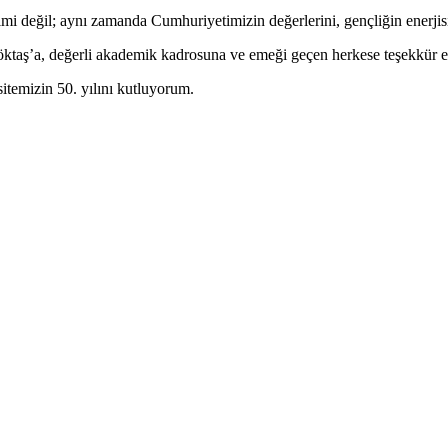
limi değil; aynı zamanda Cumhuriyetimizin değerlerini, gençliğin enerjisi
Göktaş’a, değerli akademik kadrosuna ve emeği geçen herkese teşekkür 
rsitemizin 50. yılını kutluyorum.