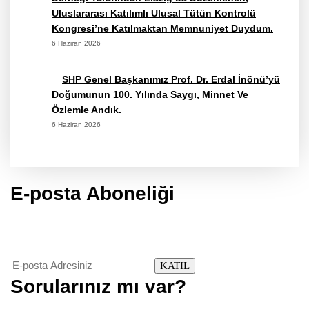
Uluslararası Katılımlı Ulusal Tütün Kontrolü
Kongresi’ne Katılmaktan Memnuniyet Duydum.
6 Haziran 2026
SHP Genel Başkanımız Prof. Dr. Erdal İnönü’yü
Doğumunun 100. Yılında Saygı, Minnet Ve
Özlemle Andık.
6 Haziran 2026
E-posta Aboneliği
gurselerol.com.tr üzerinden tüm gelişmeler hakkında bilgi almak
için e-posta adresinizi bizimle paylaşın.
KATIL
Sorularınız mı var?