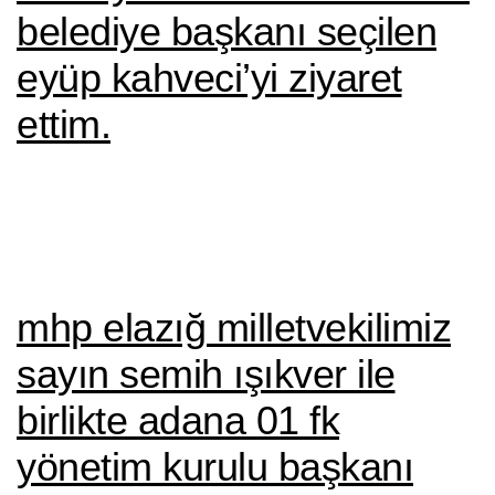
belediye başkanı seçilen
eyüp kahveci’yi ziyaret
ettim.
mhp elazığ milletvekilimiz
sayın semih işıkver i̇le
birlikte adana 01 fk
yönetim kurulu başkanı