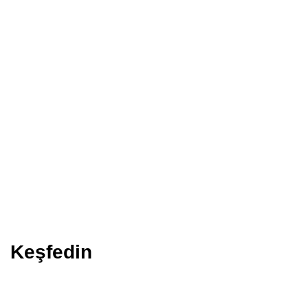
Telefon
(312) 420 5480
E-posta
iletisim@gurselerol.com.tr
Sosyal
Instagram
Keşfedin
Gürsel Erol Kimdir?