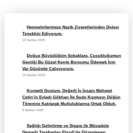
Hemşehrilerimize Nazik Ziyaretlerinden Dolayı
Teşekkür Ediyorum.
10 Haziran 2026
Doğup Büyüdüğüm Sokaklara, Çocukluğumun
Geçtiği Bu Güzel Kente Borcumu Ödemek İçin
Var Gücümle Çalışıyorum.
10 Haziran 2026
Kıymetli Dostum, Değerli İş İnsanı Mehmet
Çetin’in Evladı Gökhan İle Sude Kızımızın Düğün
Törenine Katılarak Mutluluklarına Ortak Olduk.
6 Haziran 2026
Sağlığı Geliştirme ve Sigara ile Mücadele
Derneği Tarafından Elazığ’da Düzenlenen,