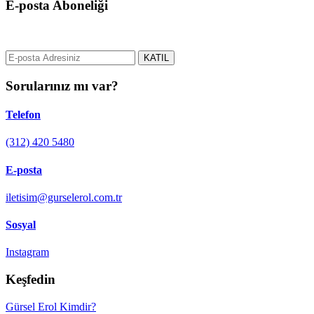
E-posta Aboneliği
gurselerol.com.tr üzerinden tüm gelişmeler hakkında bilgi almak için e
KATIL
Sorularınız mı var?
Telefon
(312) 420 5480
E-posta
iletisim@gurselerol.com.tr
Sosyal
Instagram
Keşfedin
Gürsel Erol Kimdir?