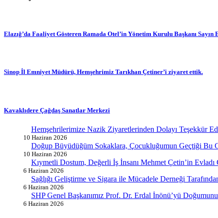
Elazığ’da Faaliyet Gösteren Ramada Otel’in Yönetim Kurulu Başkanı Sayın Er
Sinop İl Emniyet Müdürü, Hemşehrimiz Tarıkhan Çetiner’i ziyaret ettik.
Kavaklıdere Çağdaş Sanatlar Merkezi
Hemşehrilerimize Nazik Ziyaretlerinden Dolayı Teşekkür E
10 Haziran 2026
Doğup Büyüdüğüm Sokaklara, Çocukluğumun Geçtiği Bu G
10 Haziran 2026
Kıymetli Dostum, Değerli İş İnsanı Mehmet Çetin’in Evladı
6 Haziran 2026
Sağlığı Geliştirme ve Sigara ile Mücadele Derneği Tarafın
6 Haziran 2026
SHP Genel Başkanımız Prof. Dr. Erdal İnönü’yü Doğumunun
6 Haziran 2026