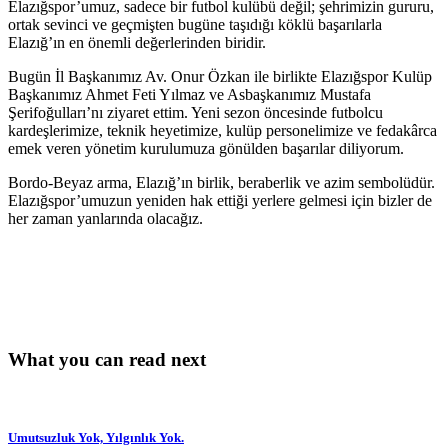
Elazığspor’umuz, sadece bir futbol kulübü değil; şehrimizin gururu,
ortak sevinci ve geçmişten bugüne taşıdığı köklü başarılarla
Elazığ’ın en önemli değerlerinden
biridir.
Bugün İl Başkanımız Av. Onur Özkan ile birlikte Elazığspor Kulüp
Başkanımız Ahmet Feti Yılmaz ve Asbaşkanımız Mustafa
Şerifoğulları’nı ziyaret ettim. Yeni sezon öncesinde futbolcu
kardeşlerimize, teknik heyetimize, kulüp personelimize ve fedakârca
emek veren yönetim kurulumuza gönülden başarılar diliyorum.
Bordo-Beyaz arma, Elazığ’ın birlik, beraberlik ve azim sembolüdür.
Elazığspor’umuzun yeniden hak ettiği yerlere gelmesi için bizler de
her zaman yanlarında olacağız.
What you can read next
Umutsuzluk Yok, Yılgınlık Yok.