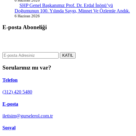
6 Haziran 2026
SHP Genel Başkanımız Prof. Dr. Erdal İnönü’yü
Doğumunun 100. Yılında Saygı, Minnet Ve Özlemle Andık.
6 Haziran 2026
E-posta Aboneliği
gurselerol.com.tr üzerinden tüm gelişmeler hakkında bilgi almak için
e-posta adresinizi bizimle paylaşın.
KATIL
Sorularınız mı var?
Telefon
(312) 420 5480
E-posta
iletisim@gurselerol.com.tr
Sosyal