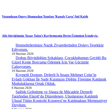
Vatandaşın Onayı Alınmadan Yapılan ‘Kapalı Çarşı’ Atıl Kaldı
Aile büyüğümüz Yaşar Yalın’ı Kaybetmenin Derin Üzüntüsü İçindeyiz.
Hemşehrilerimize Nazik Ziyaretlerinden Dolayı Teşekkür
Ediyorum.
10 Haziran 2026
Doğup Büyüdüğüm Sokaklara, Çocukluğumun Geçtiği Bu
Güzel Kente Borcumu Ödemek İçin Var Gücümle
Çalışıyorum.
10 Haziran 2026
Kıymetli Dostum, Değerli İş İnsanı Mehmet Çetin’in
Evladı Gökhan İle Sude Kızımızın Düğün Törenine Katılarak
Mutluluklarına Ortak Olduk.
6 Haziran 2026
Sağlığı Geliştirme ve Sigara ile Mücadele Derneği
Tarafından Elazığ’da Düzenlenen, Uluslararası Katılımlı
Ulusal Tütün Kontrolü Kongresi’ne Katılmaktan Memnuniyet
Duydum.