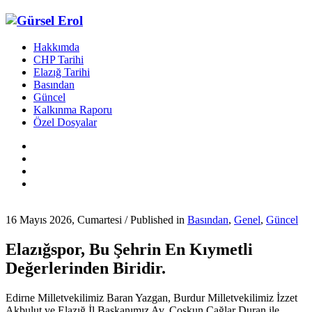
Hakkımda
CHP Tarihi
Elazığ Tarihi
Basından
Güncel
Kalkınma Raporu
Özel Dosyalar
16 Mayıs 2026, Cumartesi
/
Published in
Basından
,
Genel
,
Güncel
Elazığspor, Bu Şehrin En Kıymetli
Değerlerinden Biridir.
Edirne Milletvekilimiz Baran Yazgan, Burdur Milletvekilimiz İzzet
Akbulut ve Elazığ İl Başkanımız Av. Coşkun Çağlar Duran ile