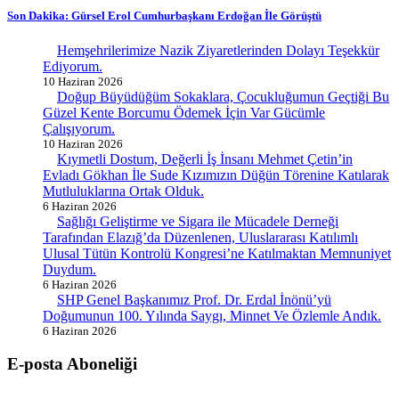
Son Dakika: Gürsel Erol Cumhurbaşkanı Erdoğan İle Görüştü
Hemşehrilerimize Nazik Ziyaretlerinden Dolayı Teşekkür
Ediyorum.
10 Haziran 2026
Doğup Büyüdüğüm Sokaklara, Çocukluğumun Geçtiği Bu
Güzel Kente Borcumu Ödemek İçin Var Gücümle
Çalışıyorum.
10 Haziran 2026
Kıymetli Dostum, Değerli İş İnsanı Mehmet Çetin’in
Evladı Gökhan İle Sude Kızımızın Düğün Törenine Katılarak
Mutluluklarına Ortak Olduk.
6 Haziran 2026
Sağlığı Geliştirme ve Sigara ile Mücadele Derneği
Tarafından Elazığ’da Düzenlenen, Uluslararası Katılımlı
Ulusal Tütün Kontrolü Kongresi’ne Katılmaktan Memnuniyet
Duydum.
6 Haziran 2026
SHP Genel Başkanımız Prof. Dr. Erdal İnönü’yü
Doğumunun 100. Yılında Saygı, Minnet Ve Özlemle Andık.
6 Haziran 2026
E-posta Aboneliği
gurselerol.com.tr üzerinden tüm gelişmeler hakkında bilgi almak için