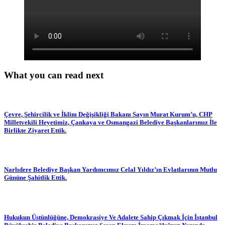
What you can read next
Çevre, Şehircilik ve İklim Değişikliği Bakanı Sayın Murat Kurum’u, CHP
Milletvekili Heyetimiz, Çankaya ve Osmangazi Belediye Başkanlarımız İle
Birlikte Ziyaret Ettik.
Narlıdere Belediye Başkan Yardımcımız Celal Yıldız’ın Evlatlarının Mutlu
Gününe Şahitlik Ettik.
Hukukun Üstünlüğüne, Demokrasiye Ve Adalete Sahip Çıkmak İçin İstanbul