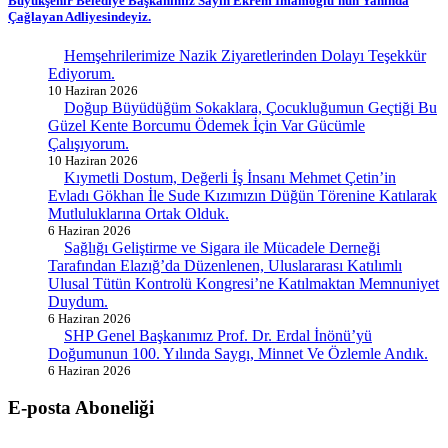
Büyükşehir Belediye Başkanımız Sayın Ekrem İmamoğlu’nun Yanında
Çağlayan Adliyesindeyiz.
Hemşehrilerimize Nazik Ziyaretlerinden Dolayı Teşekkür
Ediyorum.
10 Haziran 2026
Doğup Büyüdüğüm Sokaklara, Çocukluğumun Geçtiği Bu
Güzel Kente Borcumu Ödemek İçin Var Gücümle
Çalışıyorum.
10 Haziran 2026
Kıymetli Dostum, Değerli İş İnsanı Mehmet Çetin’in
Evladı Gökhan İle Sude Kızımızın Düğün Törenine Katılarak
Mutluluklarına Ortak Olduk.
6 Haziran 2026
Sağlığı Geliştirme ve Sigara ile Mücadele Derneği
Tarafından Elazığ’da Düzenlenen, Uluslararası Katılımlı
Ulusal Tütün Kontrolü Kongresi’ne Katılmaktan Memnuniyet
Duydum.
6 Haziran 2026
SHP Genel Başkanımız Prof. Dr. Erdal İnönü’yü
Doğumunun 100. Yılında Saygı, Minnet Ve Özlemle Andık.
6 Haziran 2026
E-posta Aboneliği
gurselerol.com.tr üzerinden tüm gelişmeler hakkında bilgi almak için