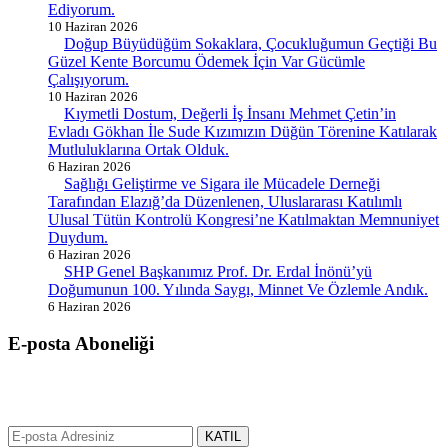
Ediyorum.
10 Haziran 2026
Doğup Büyüdüğüm Sokaklara, Çocukluğumun Geçtiği Bu
Güzel Kente Borcumu Ödemek İçin Var Gücümle
Çalışıyorum.
10 Haziran 2026
Kıymetli Dostum, Değerli İş İnsanı Mehmet Çetin’in
Evladı Gökhan İle Sude Kızımızın Düğün Törenine Katılarak
Mutluluklarına Ortak Olduk.
6 Haziran 2026
Sağlığı Geliştirme ve Sigara ile Mücadele Derneği
Tarafından Elazığ’da Düzenlenen, Uluslararası Katılımlı
Ulusal Tütün Kontrolü Kongresi’ne Katılmaktan Memnuniyet
Duydum.
6 Haziran 2026
SHP Genel Başkanımız Prof. Dr. Erdal İnönü’yü
Doğumunun 100. Yılında Saygı, Minnet Ve Özlemle Andık.
6 Haziran 2026
E-posta Aboneliği
gurselerol.com.tr üzerinden tüm gelişmeler hakkında bilgi almak için
e-posta adresinizi bizimle paylaşın.
KATIL