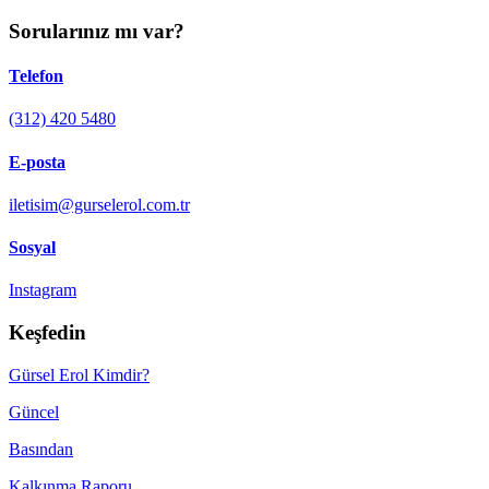
Sorularınız mı var?
Telefon
(312) 420 5480
E-posta
iletisim@gurselerol.com.tr
Sosyal
Instagram
Keşfedin
Gürsel Erol Kimdir?
Güncel
Basından
Kalkınma Raporu