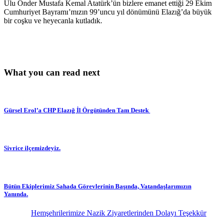
Ulu Önder Mustafa Kemal Atatürk’ün bizlere emanet ettiği 29 Ekim
Cumhuriyet Bayramı’mızın 99’uncu yıl dönümünü Elazığ’da büyük
bir coşku ve heyecanla kutladık.
What you can read next
Gürsel Erol’a CHP Elazığ İl Örgütünden Tam Destek
Sivrice ilçemizdeyiz.
Bütün Ekiplerimiz Sahada Görevlerinin Başında, Vatandaşlarımızın
Yanında.
Hemşehrilerimize Nazik Ziyaretlerinden Dolayı Teşekkür